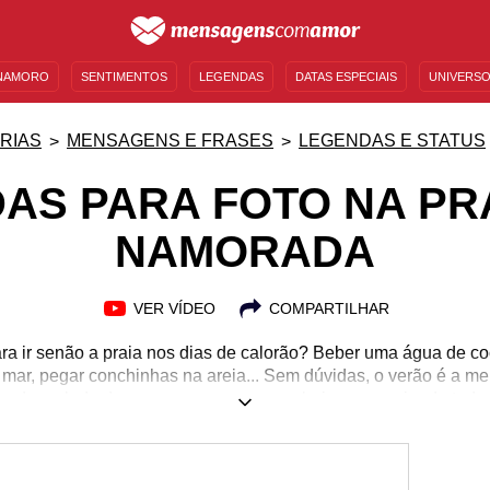
NAMORO
SENTIMENTOS
LEGENDAS
DATAS ESPECIAIS
UNIVERSO
MENSAGENS DE ANIVERSÁRIO
ENTRETENIMENTO
FAMOSOS
BÍBLIA
RIAS
MENSAGENS E FRASES
LEGENDAS E STATUS
AS PARA FOTO NA PR
NAMORADA
VER VÍDEO
COMPARTILHAR
ra ir senão a praia nos dias de calorão? Beber uma água de c
mar, pegar conchinhas na areia... Sem dúvidas, o verão é a m
stando ao lado do seu amor, sua companheira e parceira de todo
 nem como não registrar esses momentos, não é mesmo? Eles 
ra agora 20 legendas de fotos na praia com a namorada e compar
quentes com sua amada. Esbanje amor em suas redes sociais!