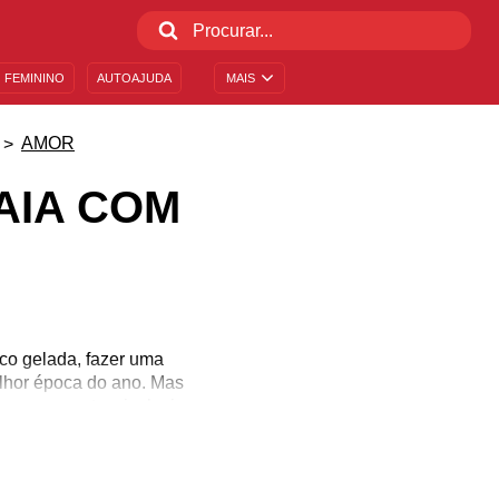
 FEMININO
AUTOAJUDA
MAIS
AMOR
AIA COM
oco gelada, fazer uma
elhor época do ano. Mas
s os momentos, inclusive
são especiais e pedem a
tilhe registros dos dias