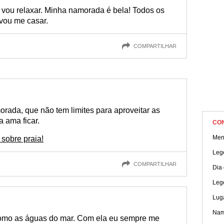
, vou relaxar. Minha namorada é bela! Todos os
 vou me casar.
COMPARTILHAR
rada, que não tem limites para aproveitar as
a ama ficar.
CO
Men
 sobre praia!
Lege
COMPARTILHAR
Dia
Leg
Luga
Nam
como as águas do mar. Com ela eu sempre me