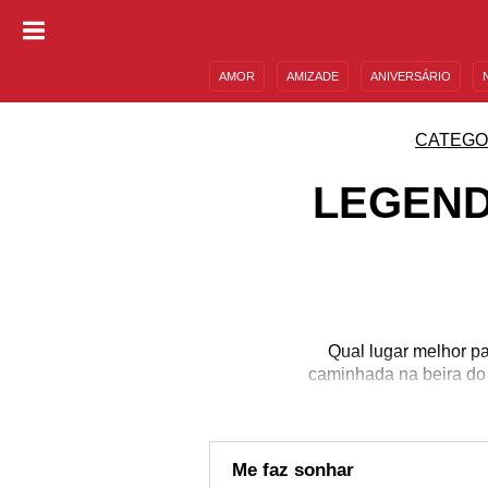
AMOR
AMIZADE
ANIVERSÁRIO
DESCULPAS
MENSAGENS E FRASES
CATEGO
LEGEND
Qual lugar melhor pa
caminhada na beira do 
tudo isso fica melhor e
os praianos. E não tem
legenda perfeita! Confi
Me faz sonhar