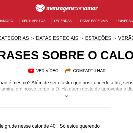
NAMORO
SENTIMENTOS
LEGENDAS
DATAS ESPECIAIS
UNIVERSO
MENSAGENS DE ANIVERSÁRIO
ENTRETENIMENTO
FAMOSOS
BÍBLIA
CATEGORIAS
DATAS ESPECIAIS
ESTAÇÕES
VERÃ
RASES SOBRE O CAL
VER VÍDEO
COMPARTILHAR
 não é mesmo? Além de ser o astro que nos concede a luz, seus
vitamina em nosso corpo, a D. Há quem goste de aproveitar o di
car na praia ou piscina, entretanto não são todas as pessoas q
sta dessa época quente pelo fato de suarem muito, terem uma c
. Sendo do time que gosta ou não, preparamos algumas frases
edes sociais de acordo com o seu humor ou sentimento do dia.
se hidratar e vem conferir essas mensagens com a gente!
de grude nesse calor de 40°. Só estou querendo