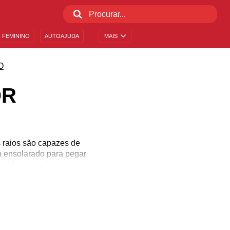
 FEMININO
AUTOAJUDA
MAIS
O
OR
 raios são capazes de
a ensolarado para pegar
ue têm preferência pelo
erta moleza no corpo ou,
 sobre o calor para você
 Pegue uma aguinha para