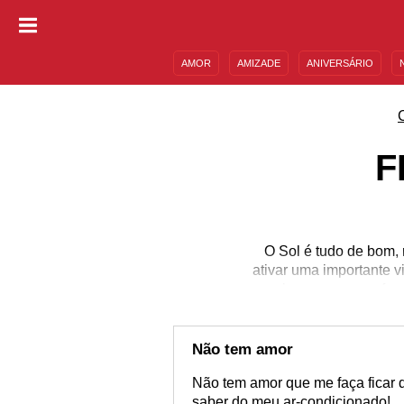
AMOR
AMIZADE
ANIVERSÁRIO
DESCULPAS
MENSAGENS E FRASES
F
O Sol é tudo de bom,
ativar uma importante 
um bronze ou se refres
Sol. Muita gente não go
até mesmo, passarem mal
compartilhar em suas r
Não tem amor
Não tem amor que me faça ficar 
saber do meu ar-condicionado!