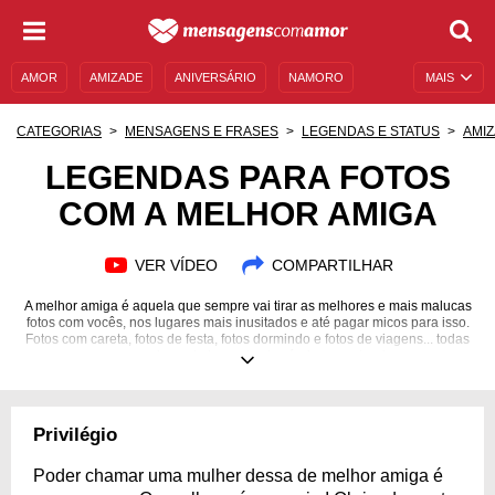
AMOR
AMIZADE
ANIVERSÁRIO
NAMORO
MAIS
SENTIMENTOS
LEGENDAS
DATAS ESPECIAIS
CATEGORIAS
MENSAGENS E FRASES
LEGENDAS E STATUS
AMI
UNIVERSO FEMININO
AUTOAJUDA
DESCULPAS
LEGENDAS PARA FOTOS
COM A MELHOR AMIGA
MENSAGENS E FRASES
MENSAGENS DE ANIVERSÁRIO
ENTRETENIMENTO
FAMOSOS
BÍBLIA
VER VÍDEO
COMPARTILHAR
A melhor amiga é aquela que sempre vai tirar as melhores e mais malucas
fotos com vocês, nos lugares mais inusitados e até pagar micos para isso.
Fotos com careta, fotos de festa, fotos dormindo e fotos de viagens... todas
essas precisam de legendas incríveis para eternizar
Privilégio
Poder chamar uma mulher dessa de melhor amiga é