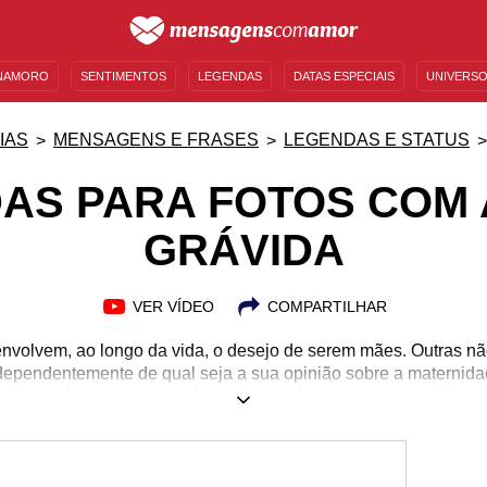
NAMORO
SENTIMENTOS
LEGENDAS
DATAS ESPECIAIS
UNIVERSO
MENSAGENS DE ANIVERSÁRIO
ENTRETENIMENTO
FAMOSOS
BÍBLIA
IAS
MENSAGENS E FRASES
LEGENDAS E STATUS
AS PARA FOTOS COM 
GRÁVIDA
VER VÍDEO
COMPARTILHAR
nvolvem, ao longo da vida, o desejo de serem mães. Outras 
ndependentemente de qual seja a sua opinião sobre a maternida
rávida. Se essa pessoa é sua amiga, é hora de celebrar! Mostre
endê-la e permanecer ao lado dela em todos os momentos. Uma f
de união e de alegria que ronda esse momento da gestação. Por 
 as melhores legendas para fotos com a amiga grávida. Faça o 