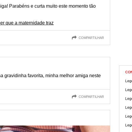
baterem mais forte!
miga! Parabéns e curta muito este momento tão
der que a maternidade traz
COMPARTILHAR
CO
nha gravidinha favorita, minha melhor amiga neste
Leg
Leg
COMPARTILHAR
Leg
Leg
Leg
Lege