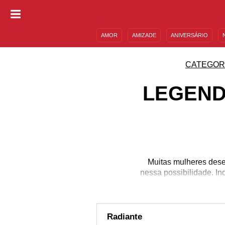
AMOR
AMIZADE
ANIVERSÁRIO
DESCULPAS
MENSAGENS E FRASES
CATEGOR
LEGEND
Muitas mulheres dese
nessa possibilidade. I
uma pessoa que está g
apoiá-la, ouvi-la, def
eternizar o sentimento 
nas redes sociais com
Radiante