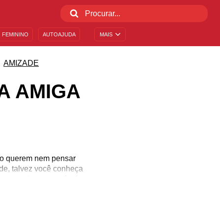
 FEMININO
AUTOAJUDA
MAIS
AMIZADE
A AMIGA
não querem nem pensar
de, talvez você conheça
 para ela que você irá
oto é a melhor forma de
isso, melhore seus posts
coração dela e do bebê