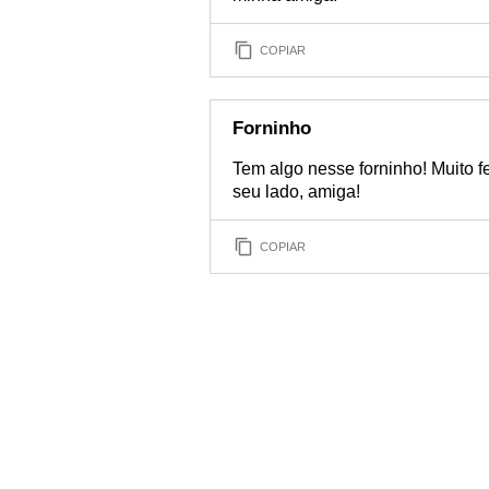
COPIAR
Forninho
Tem algo nesse forninho! Muito f
seu lado, amiga!
COPIAR