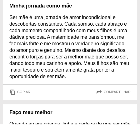
Minha jornada como mãe
Ser mãe é uma jornada de amor incondicional e
descobertas constantes. Cada sorriso, cada abraço e
cada momento compartilhado com meus filhos é uma
dádiva preciosa. A maternidade me transformou, me
fez mais forte e me mostrou o verdadeiro significado
do amor puro e genuíno. Mesmo diante dos desafios,
encontro forças para ser a melhor mãe que posso ser,
dando todo meu carinho e apoio. Meus filhos são meu
maior tesouro e sou eternamente grata por ter a
oportunidade de ser mãe.
COPIAR
COMPARTILHAR
Faço meu melhor
Quando eu era criança, tinha a certeza de que ser mãe
era uma tarefa fácil e tranquila. Porém, quando em me
tornei mãe, pude ter a honra de experienciar