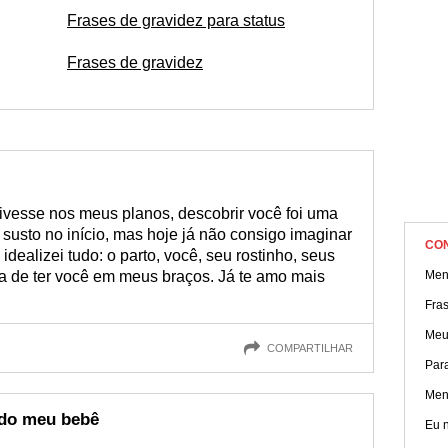
para essas pessoas tão especiais!
Frases de gravidez para status
Frases de gravidez
ivesse nos meus planos, descobrir você foi uma
 susto no início, mas hoje já não consigo imaginar
CO
idealizei tudo: o parto, você, seu rostinho, seus
ra de ter você em meus braços. Já te amo mais
Men
Fra
Meu
COMPARTILHAR
Par
Men
ndo meu bebê
Eu n