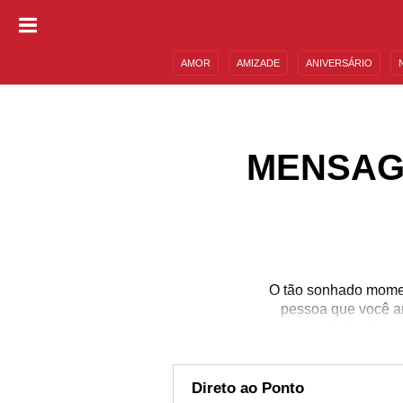
AMOR
AMIZADE
ANIVERSÁRIO
DESCULPAS
MENSAGENS E FRASES
MENSAG
O tão sonhado momen
pessoa que você am
mensagem cheia de emoç
a mãe da criança, para 
É um momento de celeb
fortalecer os laços c
Direto ao Ponto