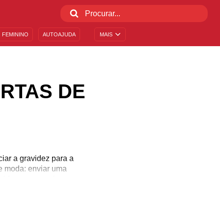
 FEMININO
AUTOAJUDA
MAIS
RTAS DE
ar a gravidez para a
de moda: enviar uma
idez para o pai ou para
eus colegas de trabalho.
essa oportunidade para
escobertas de gravidez