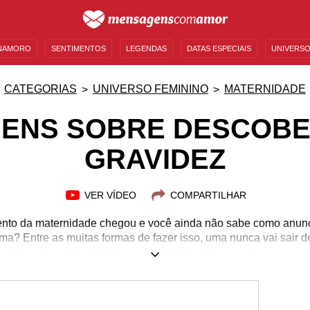
NAMORO
SENTIMENTOS
LEGENDAS
DATAS ESPECIAIS
UNIVERSO
MENSAGENS DE ANIVERSÁRIO
ENTRETENIMENTO
FAMOSOS
BÍBLIA
CATEGORIAS
UNIVERSO FEMININO
MATERNIDADE
ENS SOBRE DESCOBE
GRAVIDEZ
VER VÍDEO
COMPARTILHAR
to da maternidade chegou e você ainda não sabe como anunci
a? Entre as muitas formas de fazer isso, uma nunca vai sair 
ão e de carinho. Não tem erro! Você pode anunciar a sua grav
os avós, para os padrinhos e para as madrinhas e até para os s
rar e de comemorar a formação de uma nova vida. Aproveite 
om quem sempre esteve ao seu lado e envie mensagens sobre d