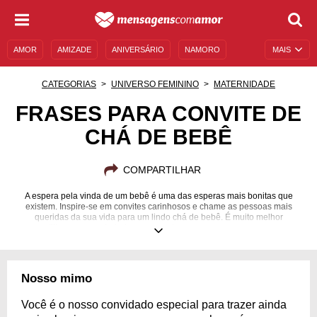
AMOR
AMIZADE
ANIVERSÁRIO
NAMORO
MAIS
SENTIMENTOS
LEGENDAS
DATAS ESPECIAIS
CATEGORIAS
UNIVERSO FEMININO
MATERNIDADE
UNIVERSO FEMININO
AUTOAJUDA
DESCULPAS
FRASES PARA CONVITE DE
CHÁ DE BEBÊ
MENSAGENS E FRASES
MENSAGENS DE ANIVERSÁRIO
ENTRETENIMENTO
FAMOSOS
BÍBLIA
COMPARTILHAR
A espera pela vinda de um bebê é uma das esperas mais bonitas que
existem. Inspire-se em convites carinhosos e chame as pessoas mais
queridas da sua vida para um lindo chá de bebê. É muito melhor
compartilhar essa ansiedade com aqueles que nos amam e nos querem
bem. Festeje!
Nosso mimo
Você é o nosso convidado especial para trazer ainda