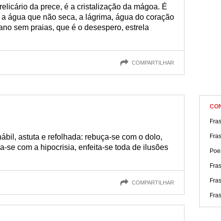
elicário da prece, é a cristalização da mágoa. É
É a água que não seca, a lágrima, água do coração
no sem praias, que é o desespero, estrela
COMPARTILHAR
CO
Fra
ábil, astuta e refolhada: rebuça-se com o dolo,
Fra
a-se com a hipocrisia, enfeita-se toda de ilusões
Poe
Fra
Fras
COMPARTILHAR
Fra