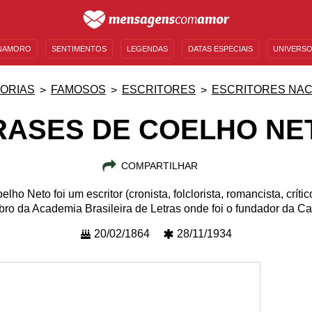
NAMORO
SENTIMENTOS
LEGENDAS
DATAS ESPECIAIS
UNIVERSO
MENSAGENS DE ANIVERSÁRIO
ENTRETENIMENTO
FAMOSOS
BÍBLIA
ORIAS
FAMOSOS
ESCRITORES
ESCRITORES NAC
RASES DE COELHO NE
COMPARTILHAR
o Neto foi um escritor (cronista, folclorista, romancista, crítico 
ro da Academia Brasileira de Letras onde foi o fundador da C
20/02/1864
28/11/1934