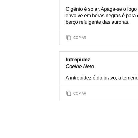
O gênio é solar. Apaga-se o fogo 
envolve em horas negras é para o 
berço refulgente das auroras.
COPIAR
Intrepidez
Coelho Neto
A intrepidez é do bravo, a temeri
COPIAR