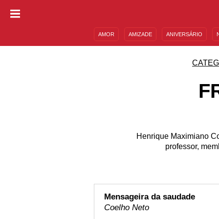
AMOR
AMIZADE
ANIVERSÁRIO
DESCULPAS
MENSAGENS E FRASES
CATEG
F
Henrique Maximiano Coelh
professor, memb
Mensageira da saudade
Coelho Neto