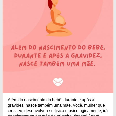
Além do nascimento do bebê, durante e após a
gravidez, nasce também uma mãe. Você, mulher que
cresceu, desenvolveu-se física e psicologicamente, irá