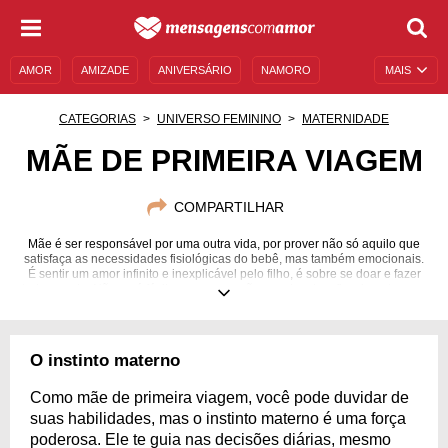
AMOR
AMIZADE
ANIVERSÁRIO
NAMORO
MAIS
SENTIMENTOS
LEGENDAS
DATAS ESPECIAIS
CATEGORIAS
UNIVERSO FEMININO
MATERNIDADE
UNIVERSO FEMININO
AUTOAJUDA
DESCULPAS
MÃE DE PRIMEIRA VIAGEM
MENSAGENS E FRASES
MENSAGENS DE ANIVERSÁRIO
COMPARTILHAR
ENTRETENIMENTO
FAMOSOS
BÍBLIA
Mãe é ser responsável por uma outra vida, por prover não só aquilo que
satisfaça as necessidades fisiológicas do bebê, mas também emocionais.
É sentir um amor infinito e inexplicável pelo filho, é sobre se doar e fazer
tudo por ele. Não será fácil, porque ser mãe envolve desafios, incertezas e
inseguranças, mas não tenha medo! Dê o seu melhor e você vai se sair
bem. Ser mãe de primeira viagem é descobrir um mundo completamente
novo, com alguns obstáculos, mas também surpreendente, cheio de
alegrias e muito amor. Ser mãe é transformador: começa dentro de si e
O instinto materno
transborda para o mundo. Reflita, alegre-se e aproveite esse momento
com estas mensagens para mãe de primeira viagem.
Como mãe de primeira viagem, você pode duvidar de
suas habilidades, mas o instinto materno é uma força
poderosa. Ele te guia nas decisões diárias, mesmo