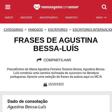
AMOR
AMIZADE
ANIVERSÁRIO
NAMORO
MAIS
SENTIMENTOS
LEGENDAS
DATAS ESPECIAIS
CATEGORIAS
FAMOSOS
ESCRITORES
ESCRITORES INTERNACIO
UNIVERSO FEMININO
AUTOAJUDA
DESCULPAS
FRASES DE AGUSTINA
BESSA-LUÍS
MENSAGENS E FRASES
MENSAGENS DE ANIVERSÁRIO
ENTRETENIMENTO
FAMOSOS
BÍBLIA
COMPARTILHAR
Pseudônimo de Maria Agustina Ferreira Teixeira Bessa, Agustina Bessa-
Luís construiu uma carreira recheada de sucessos na literatura
portuguesa. Aprecie uma seleção de frases da autora aqui no MCA!
15/10/1922
Dado de consolação
Agustina Bessa-Luís