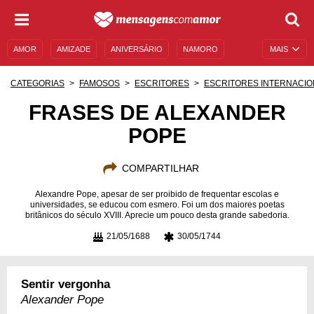
AMOR
AMIZADE
ANIVERSÁRIO
NAMORO
MAIS
SENTIMENTOS
LEGENDAS
DATAS ESPECIAIS
CATEGORIAS
FAMOSOS
ESCRITORES
ESCRITORES INTERNACIO
UNIVERSO FEMININO
AUTOAJUDA
DESCULPAS
FRASES DE ALEXANDER
POPE
MENSAGENS E FRASES
MENSAGENS DE ANIVERSÁRIO
ENTRETENIMENTO
FAMOSOS
BÍBLIA
COMPARTILHAR
Alexandre Pope, apesar de ser proibido de frequentar escolas e
universidades, se educou com esmero. Foi um dos maiores poetas
britânicos do século XVIII. Aprecie um pouco desta grande sabedoria.
21/05/1688
30/05/1744
Sentir vergonha
Alexander Pope