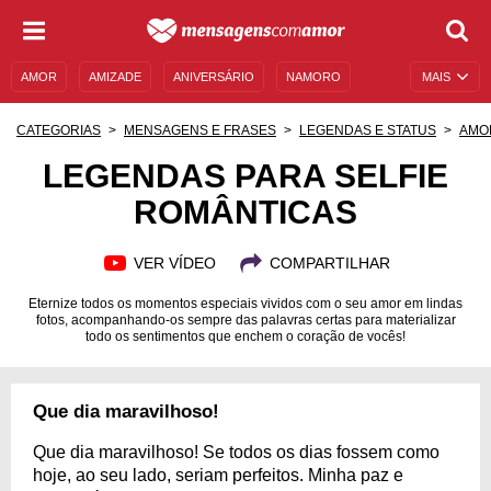
AMOR
AMIZADE
ANIVERSÁRIO
NAMORO
MAIS
SENTIMENTOS
LEGENDAS
DATAS ESPECIAIS
CATEGORIAS
MENSAGENS E FRASES
LEGENDAS E STATUS
AMO
UNIVERSO FEMININO
AUTOAJUDA
DESCULPAS
LEGENDAS PARA SELFIE
ROMÂNTICAS
MENSAGENS E FRASES
MENSAGENS DE ANIVERSÁRIO
ENTRETENIMENTO
FAMOSOS
BÍBLIA
VER VÍDEO
COMPARTILHAR
Eternize todos os momentos especiais vividos com o seu amor em lindas
fotos, acompanhando-os sempre das palavras certas para materializar
todo os sentimentos que enchem o coração de vocês!
Que dia maravilhoso!
Que dia maravilhoso! Se todos os dias fossem como
hoje, ao seu lado, seriam perfeitos. Minha paz e