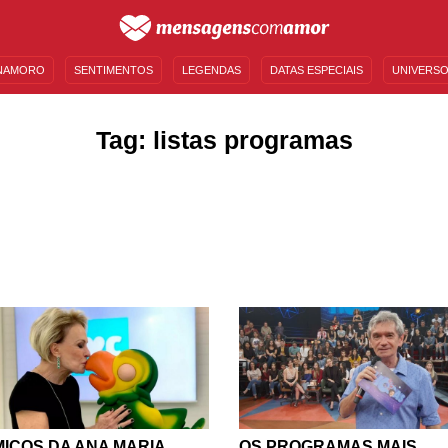
NAMORO
SENTIMENTOS
LEGENDAS
DATAS ESPECIAIS
UNIVERSO
MENSAGENS DE ANIVERSÁRIO
ENTRETENIMENTO
FAMOSOS
BÍBLIA
Tag: listas programas
MICOS DA ANA MARIA
OS PROGRAMAS MAIS