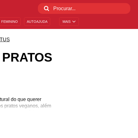
 FEMININO
AUTOAJUDA
MAIS
ATUS
 PRATOS
tural do que querer
os pratos veganos, além
ementar suas fotos com
tos veganos. Promova o
e todos aqueles que se
a. Quem ver suas fotos