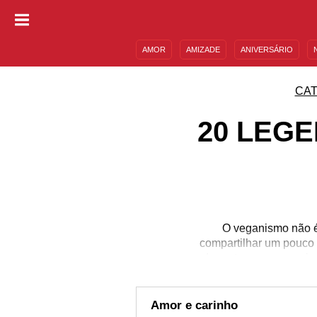
AMOR
AMIZADE
ANIVERSÁRIO
DESCULPAS
MENSAGENS E FRASES
CAT
20 LEG
O veganismo não é 
compartilhar um pouco 
de protegerem os anim
legendas criativas e 
estilo de vida vegano
importam com os anima
Amor e carinho