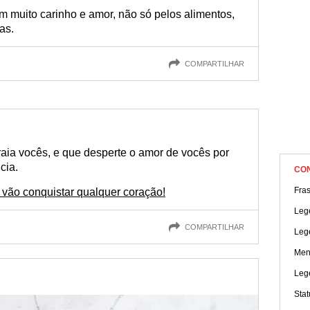
certamente vai se encantar!
muito carinho e amor, não só pelos alimentos,
as.
COMPARTILHAR
aia vocês, e que desperte o amor de vocês por
cia.
CO
Fras
vão conquistar qualquer coração!
Lege
COMPARTILHAR
Lege
Men
Leg
Sta