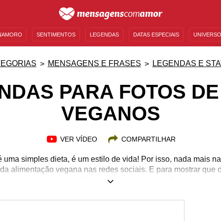
NAMORO
SENTIMENTOS
LEGENDAS
DATAS ESPECIAIS
UNIVERSO
MENSAGENS DE ANIVERSÁRIO
ENTRETENIMENTO
FAMOSOS
BÍBLIA
EGORIAS
MENSAGENS E FRASES
LEGENDAS E ST
ENDAS PARA FOTOS DE
VEGANOS
VER VÍDEO
COMPARTILHAR
uma simples dieta, é um estilo de vida! Por isso, nada mais na
da alimentação vegana nas redes sociais. E para mostrar que 
ais e serem muito saudáveis, são deliciosos, você pode compl
divertidas. Inspire-se com essas 20 legendas para fotos de pra
 com palavras inspiradoras e mostre que ele está ao alcance d
is. A culinária vegana é saborosa, variada e visualmente lind