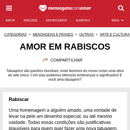
AMOR
AMIZADE
ANIVERSÁRIO
NAMORO
MAIS
SENTIMENTOS
LEGENDAS
DATAS ESPECIAIS
CATEGORIAS
MENSAGENS E FRASES
OUTRAS
ARTE E CULTURA
UNIVERSO FEMININO
AUTOAJUDA
DESCULPAS
AMOR EM RABISCOS
MENSAGENS E FRASES
MENSAGENS DE ANIVERSÁRIO
COMPARTILHAR
ENTRETENIMENTO
FAMOSOS
BÍBLIA
Tatuagens são paixões mundiais, onde fazemos do nosso corpo uma obra
de arte única. Com elas podemos eternizar lembranças e significados! E
você ama tatuagem?
Rabiscar
Uma homenagem a alguém amado, uma vontade de
levar na pele um desenho especial, ou até mesmo
vaidade. Todas essas condições são justificativas
plausíveis para quem quer fazer uma nova tatuagem.