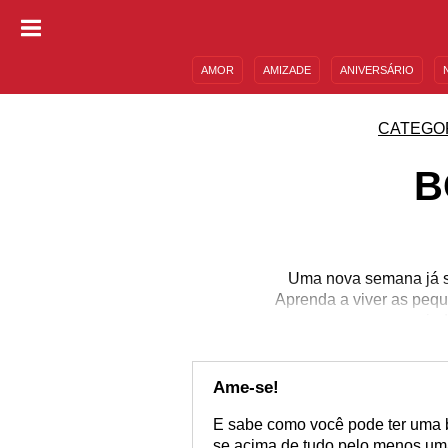
AMOR
AMIZADE
ANIVERSÁRIO
DESCULPAS
MENSAGENS E FRASES
CATEGO
B
Uma nova semana já se
Aprenda a viver as pequ
ajud
Ame-se!
E sabe como você pode ter uma b
se acima de tudo pelo menos uma