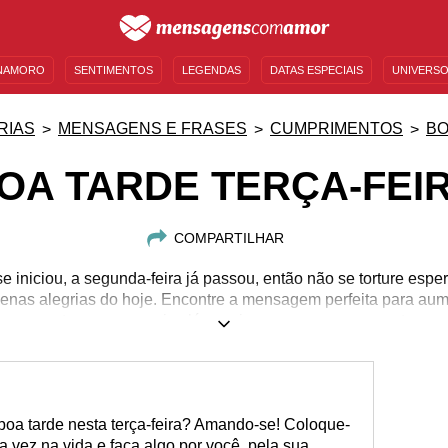
NAMORO
SENTIMENTOS
LEGENDAS
DATAS ESPECIAIS
UNIVERSO
MENSAGENS DE ANIVERSÁRIO
ENTRETENIMENTO
FAMOSOS
BÍBLIA
RIAS
MENSAGENS E FRASES
CUMPRIMENTOS
BO
OA TARDE TERÇA-FEI
COMPARTILHAR
 iniciou, a segunda-feira já passou, então não se torture espe
enas alegrias do hoje. Encontre a mensagem perfeita para aum
ar a manter suas energias lá em cima para passar por esta se
oa tarde nesta terça-feira? Amando-se! Coloque-
 vez na vida e faça algo por você, pela sua