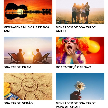
será único, mas dia após dia, de qualquer modo, a vida
valerá a pena, mesmo com todas aquelas tardes já vividas
e todas as peculiaridades de cada uma delas. Inspire-se
nesse momento de renovação, aproveite a tarde para
enxergar aquilo de melhor que há em você. Com palavras
MENSAGENS MUSICAIS DE BOA
MENSAGEM DE BOA TARDE
cheias de sentimentos, você será capaz de entrar em
TARDE
AMIGO
contato com o seu próprio interior. Lembre-se das pessoas
que você mais ama e deseje uma boa tarde de todo o seu
coração!
BOA TARDE, PRAIA!
BOA TARDE, É CARNAVAL!
MENSAGEM DE BOA TARDE
BOA TARDE, VERÃO!
PARA WHATSAPP