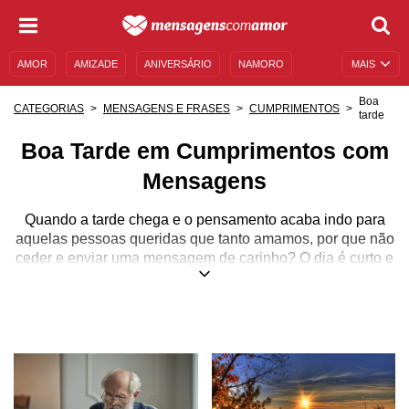
AMOR
AMIZADE
ANIVERSÁRIO
NAMORO
MAIS
SENTIMENTOS
LEGENDAS
DATAS ESPECIAIS
Boa
CATEGORIAS
MENSAGENS E FRASES
CUMPRIMENTOS
tarde
UNIVERSO FEMININO
AUTOAJUDA
DESCULPAS
Boa Tarde em Cumprimentos com
MENSAGENS E FRASES
MENSAGENS DE ANIVERSÁRIO
Mensagens
ENTRETENIMENTO
FAMOSOS
BÍBLIA
Quando a tarde chega e o pensamento acaba indo para
aquelas pessoas queridas que tanto amamos, por que não
ceder e enviar uma mensagem de carinho? O dia é curto e
a vida também, então, não pense duas vezes antes de
compartilhar com as pessoas amadas as suas palavras
mais doces e sinceras!
Deseje uma boa tarde, mas fale mais do que uma simples
frase feita. Aqui, no Mensagens com Amor, você poderá
encontrar mensagens carinhosas, otimistas, reflexivas e