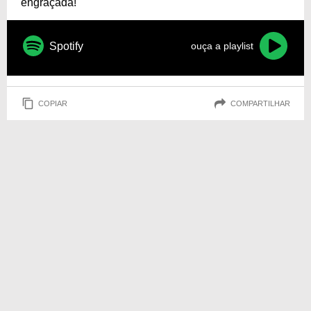
engraçada!
Spotify
ouça a playlist
COPIAR
COMPARTILHAR