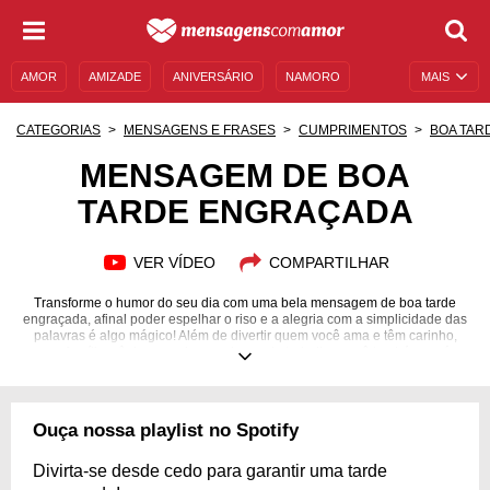
AMOR
AMIZADE
ANIVERSÁRIO
NAMORO
MAIS
SENTIMENTOS
LEGENDAS
DATAS ESPECIAIS
CATEGORIAS
MENSAGENS E FRASES
CUMPRIMENTOS
BOA TAR
UNIVERSO FEMININO
AUTOAJUDA
DESCULPAS
MENSAGEM DE BOA
TARDE ENGRAÇADA
MENSAGENS E FRASES
MENSAGENS DE ANIVERSÁRIO
ENTRETENIMENTO
FAMOSOS
BÍBLIA
VER VÍDEO
COMPARTILHAR
Transforme o humor do seu dia com uma bela mensagem de boa tarde
engraçada, afinal poder espelhar o riso e a alegria com a simplicidade das
palavras é algo mágico! Além de divertir quem você ama e têm carinho,
sua família, cônjuge, amigos, colegas de trabalho, você também será
preenchido com bons sentimentos, experimente! Descubra uma coleção
de mensagens de boa tarde engraçadas para compartilhar com amigos e
familiares. Deixe a tarde mais leve e divertida com humor e bom humor.
Ouça nossa playlist no Spotify
Divirta-se desde cedo para garantir uma tarde