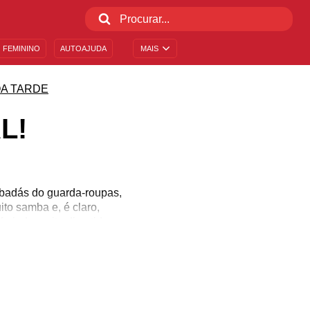
 FEMININO
AUTOAJUDA
MAIS
A TARDE
L!
abadás do guarda-roupas,
to samba e, é claro,
riado muito divertido,
s nos carros alegóricos.
mo proveito desta data,
rnavalesco possíveis.