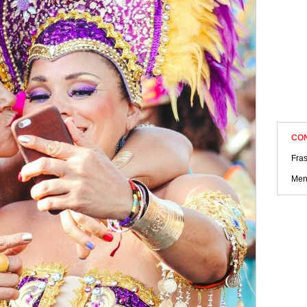
CO
Fras
Men