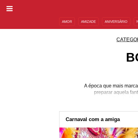
AMOR
AMIZADE
ANIVERSÁRIO
DESCULPAS
MENSAGENS E FRASES
CATEGO
B
A época que mais marca 
preparar aquela fan
responsabilidade. Mes
basta acompanhar os lin
Não deixe de comemorar
separamos ótimas men
Carnaval com a amiga