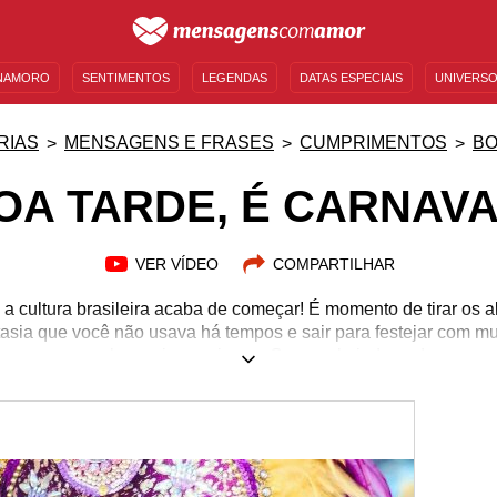
NAMORO
SENTIMENTOS
LEGENDAS
DATAS ESPECIAIS
UNIVERSO
MENSAGENS DE ANIVERSÁRIO
ENTRETENIMENTO
FAMOSOS
BÍBLIA
RIAS
MENSAGENS E FRASES
CUMPRIMENTOS
BO
OA TARDE, É CARNAVA
VER VÍDEO
COMPARTILHAR
a cultura brasileira acaba de começar! É momento de tirar os 
tasia que você não usava há tempos e sair para festejar com mui
mo para aqueles mais caseiros, o Carnaval ainda pode ser um fe
dos desfiles das escolas de samba e observar as artes presente
 este feriado que é a cara do Brasil! Para que você tire o máxi
sagens que vão colocar você e seus amigos no clima mais ca
Comece a enviar mensagens de boa tarde, é Carnaval!