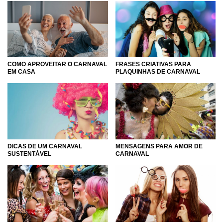
Carnaval da melhor maneira possível. E qual é esse jeito?
Embarque na leitura, coloque sua fantasia, caia no samba,
beba muita água e venha descobrir. Vamos lá, porque o
que é bom dura pouco e Carnaval é a melhor festa que há!
FRASES CRIATIVAS PARA
COMO APROVEITAR O CARNAVAL
PLAQUINHAS DE CARNAVAL
EM CASA
MENSAGENS PARA AMOR DE
DICAS DE UM CARNAVAL
CARNAVAL
SUSTENTÁVEL