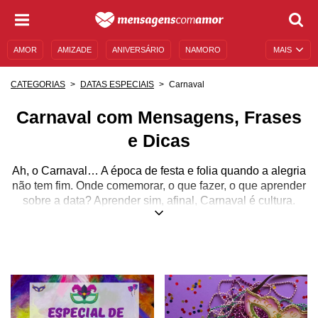
AMOR
AMIZADE
ANIVERSÁRIO
NAMORO
MAIS
SENTIMENTOS
LEGENDAS
DATAS ESPECIAIS
Carnaval
CATEGORIAS
DATAS ESPECIAIS
UNIVERSO FEMININO
AUTOAJUDA
DESCULPAS
Carnaval com Mensagens, Frases
MENSAGENS E FRASES
MENSAGENS DE ANIVERSÁRIO
e Dicas
ENTRETENIMENTO
FAMOSOS
BÍBLIA
Ah, o Carnaval… A época de festa e folia quando a alegria
não tem fim. Onde comemorar, o que fazer, o que aprender
sobre a data? Aprender sim, afinal, Carnaval é cultura.
Sendo a maior festa popular do Brasil, não poderia ser
diferente.
Oficialmente a festa só dura alguns dias - o mesmo que o
feriado -, mas a importância do Carnaval é tão grande que
as celebrações são bem mais longas. Há os bloquinhos de
pré-Carnaval e as festas de ressaca que vem depois. Há