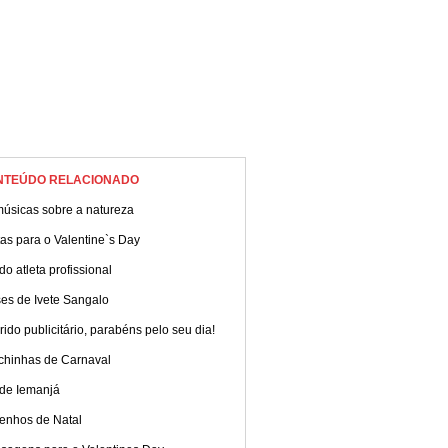
NTEÚDO RELACIONADO
músicas sobre a natureza
as para o Valentine`s Day
do atleta profissional
es de Ivete Sangalo
ido publicitário, parabéns pelo seu dia!
chinhas de Carnaval
 de Iemanjá
enhos de Natal