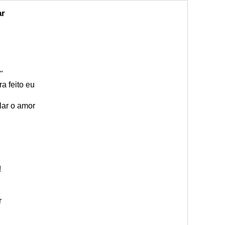
ar
"
a feito eu
lar o amor
!
r