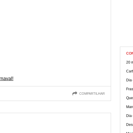
CO
20 
Cart
naval!
Dia 
Fras
COMPARTILHAR
Quer
Mar
Dia
Des