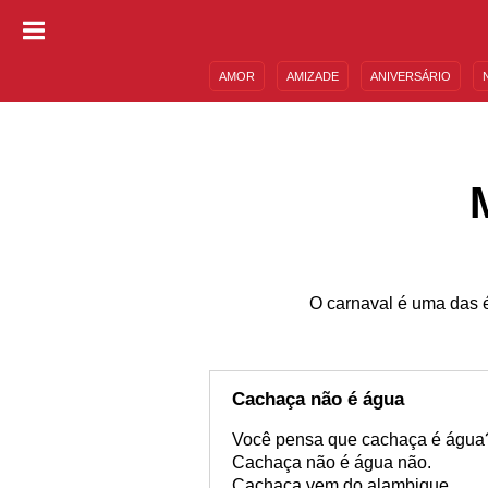
AMOR
AMIZADE
ANIVERSÁRIO
DESCULPAS
MENSAGENS E FRASES
O carnaval é uma das 
Cachaça não é água
Você pensa que cachaça é água
Cachaça não é água não.
Cachaça vem do alambique