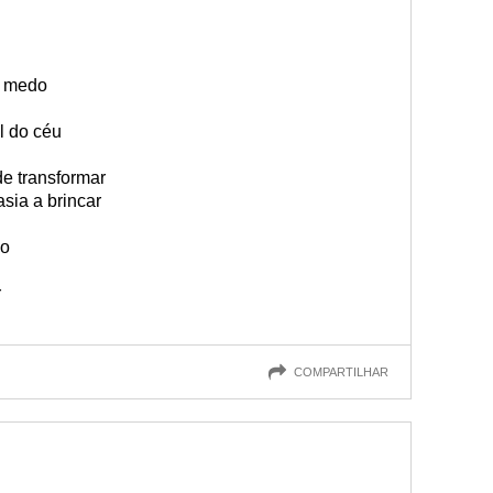
se medo
…
l do céu
de transformar
sia a brincar
ão
r
COMPARTILHAR