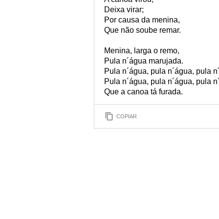
Deixa virar;
Por causa da menina,
Que não soube remar.
Menina, larga o remo,
Pula n´água marujada.
Pula n´água, pula n´água, pula n
Pula n´água, pula n´água, pula n
Que a canoa tá furada.
COPIAR