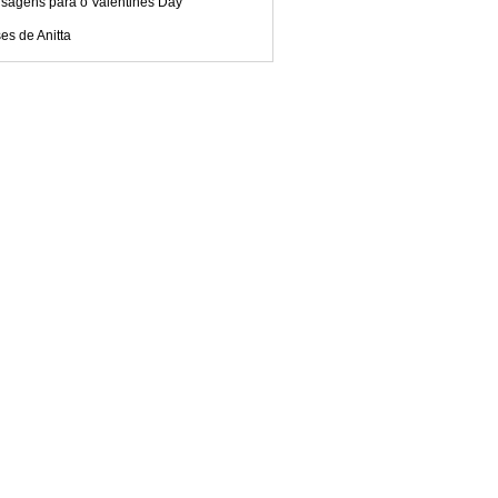
sagens para o Valentines Day
es de Anitta