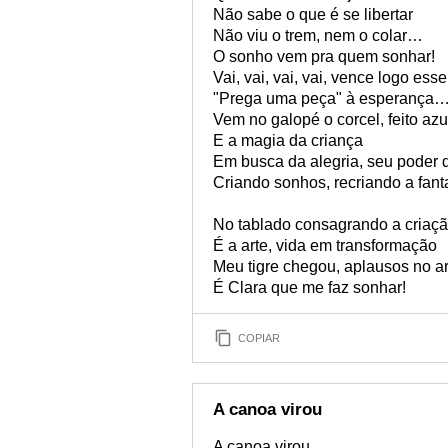
Não sabe o que é se libertar
Não viu o trem, nem o colar…
O sonho vem pra quem sonhar!
Vai, vai, vai, vai, vence logo es
"Prega uma peça" à esperança
Vem no galopé o corcel, feito azu
E a magia da criança
Em busca da alegria, seu poder 
Criando sonhos, recriando a fanta
No tablado consagrando a criaç
É a arte, vida em transformação
Meu tigre chegou, aplausos no a
É Clara que me faz sonhar!
COPIAR
A canoa virou
A canoa virou,