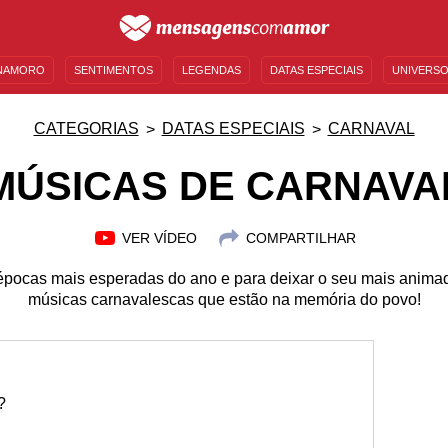
NAMORO
SENTIMENTOS
LEGENDAS
DATAS ESPECIAIS
UNIVERSO
MENSAGENS DE ANIVERSÁRIO
ENTRETENIMENTO
FAMOSOS
BÍBLIA
CATEGORIAS
DATAS ESPECIAIS
CARNAVAL
MÚSICAS DE CARNAVA
VER VÍDEO
COMPARTILHAR
épocas mais esperadas do ano e para deixar o seu mais anima
músicas carnavalescas que estão na memória do povo!
?