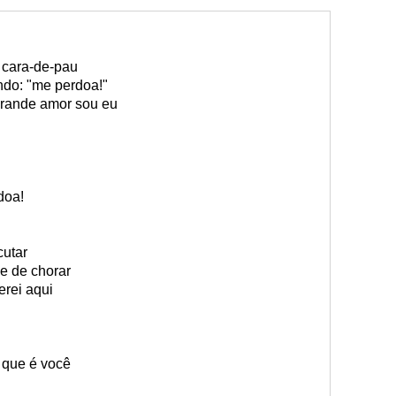
 cara-de-pau
ndo: "me perdoa!"
grande amor sou eu
doa!
cutar
e de chorar
erei aqui
 que é você