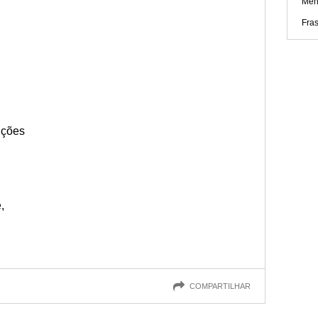
Men
Fras
nções
,
COMPARTILHAR