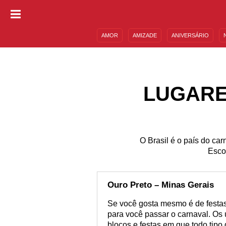
AMOR
AMIZADE
ANIVERSÁRIO
DESCULPAS
MENSAGENS E FRASES
LUGARE
O Brasil é o país do ca
Esco
Ouro Preto – Minas Gerais
Se você gosta mesmo é de festas u
para você passar o carnaval. Os 
blocos e festas em que todo tipo 