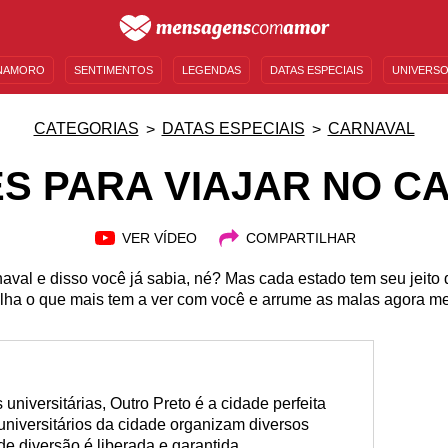
NAMORO
SENTIMENTOS
LEGENDAS
DATAS ESPECIAIS
UNIVERSO
MENSAGENS DE ANIVERSÁRIO
ENTRETENIMENTO
FAMOSOS
BÍBLIA
CATEGORIAS
DATAS ESPECIAIS
CARNAVAL
S PARA VIAJAR NO C
VER VÍDEO
COMPARTILHAR
rnaval e disso você já sabia, né? Mas cada estado tem seu jeito
lha o que mais tem a ver com você e arrume as malas agora m
niversitárias, Outro Preto é a cidade perfeita
universitários da cidade organizam diversos
de diversão é liberada e garantida.