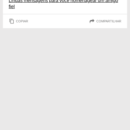
Lindas mensagens para você homenagear um amigo
fiel
COPIAR
COMPARTILHAR