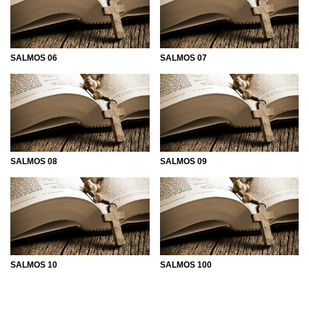
somos oprimidos pelos problemas da vida. Que tal
conhecer mais sobre esses escritos e se aprofundar nesse
universo distinto que envolve a palavra de Deus de uma
forma diferente?
SALMOS 06
SALMOS 07
Veja aqui no Mensagens com Amor todas as partes do
Salmos e compreenda melhor o que os sacerdotes
quiseram passar a todos nós.
SALMOS 08
SALMOS 09
SALMOS 10
SALMOS 100