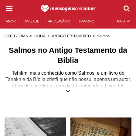
AMOR
AMIZADE
ANIVERSÁRIO
NAMORO
MAIS
SENTIMENTOS
LEGENDAS
DATAS ESPECIAIS
Salmos
CATEGORIAS
BÍBLIA
ANTIGO TESTAMENTO
UNIVERSO FEMININO
AUTOAJUDA
DESCULPAS
Salmos no Antigo Testamento da
MENSAGENS E FRASES
MENSAGENS DE ANIVERSÁRIO
Bíblia
ENTRETENIMENTO
FAMOSOS
BÍBLIA
Tehilim, mais conhecido como Salmos, é um livro do
Tanakh e da Bíblia cristã que não possui apenas um autor.
Além de suceder o Livro de Jó, antecede o Livro dos
Provérbios e inicia, assim, os “livros poéticos” e os “livros
proféticos” em ordem cronológica.
Esse é o maior livro de toda a Bíblia, já que é constituído
por 150 cânticos e poemas que são considerados o
coração do Antigo Testamento. Tudo o que achamos nele
é como uma síntese que reúne todos os estilos e temas