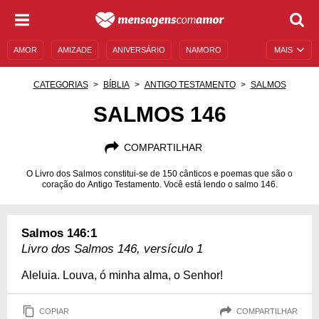
AMOR
AMIZADE
ANIVERSÁRIO
NAMORO
MAIS
SENTIMENTOS
LEGENDAS
DATAS ESPECIAIS
CATEGORIAS
BÍBLIA
ANTIGO TESTAMENTO
SALMOS
UNIVERSO FEMININO
AUTOAJUDA
DESCULPAS
SALMOS 146
MENSAGENS E FRASES
MENSAGENS DE ANIVERSÁRIO
COMPARTILHAR
ENTRETENIMENTO
FAMOSOS
BÍBLIA
O Livro dos Salmos constitui-se de 150 cânticos e poemas que são o
coração do Antigo Testamento. Você está lendo o salmo 146.
Salmos 146:1
Livro dos Salmos 146, versículo 1
Aleluia. Louva, ó minha alma, o Senhor!
COPIAR
COMPARTILHAR