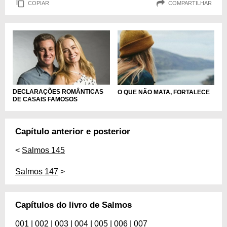
COPIAR
COMPARTILHAR
DECLARAÇÕES ROMÂNTICAS
O QUE NÃO MATA, FORTALECE
DE CASAIS FAMOSOS
Capítulo anterior e posterior
<
Salmos 145
Salmos 147
>
Capítulos do livro de Salmos
001
|
002
|
003
|
004
|
005
|
006
|
007