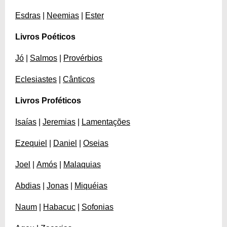
Esdras
|
Neemias
|
Ester
Livros Poéticos
Jó
|
Salmos
|
Provérbios
Eclesiastes
|
Cânticos
Livros Proféticos
Isaías
|
Jeremias
|
Lamentações
Ezequiel
|
Daniel
|
Oseias
Joel
|
Amós
|
Malaquias
Abdias
|
Jonas
|
Miquéias
Naum
|
Habacuc
|
Sofonias