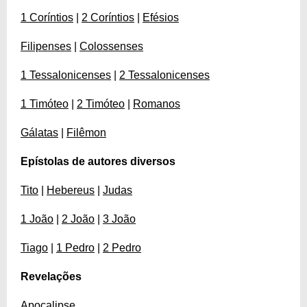
1 Coríntios
|
2 Coríntios
|
Efésios
Filipenses
|
Colossenses
1 Tessalonicenses
|
2 Tessalonicenses
1 Timóteo
|
2 Timóteo
|
Romanos
Gálatas
|
Filêmon
Epístolas de autores diversos
Tito
|
Hebereus
|
Judas
1 João
|
2 João
|
3 João
Tiago
|
1 Pedro
|
2 Pedro
Revelações
Apocalipse