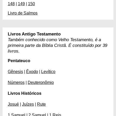
148
|
149
|
150
Livro de Salmos
Livros Antigo Testamento
Também conhecido como Velho Testamento, é a
primeira parte da Bíblia Cristã. É constituído por 39
livros.
Pentateuco
Gênesis
|
Êxodo
|
Levítico
Números
|
Deuteronômio
Livros Históricos
Josué
|
Juízes
|
Rute
1 Samuel
|
2 Samuel
|
1 Reis