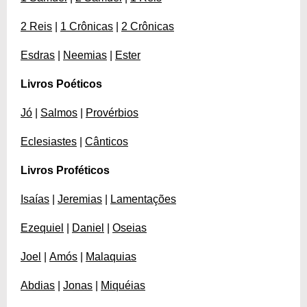
2 Reis
|
1 Crônicas
|
2 Crônicas
Esdras
|
Neemias
|
Ester
Livros Poéticos
Jó
|
Salmos
|
Provérbios
Eclesiastes
|
Cânticos
Livros Proféticos
Isaías
|
Jeremias
|
Lamentações
Ezequiel
|
Daniel
|
Oseias
Joel
|
Amós
|
Malaquias
Abdias
|
Jonas
|
Miquéias