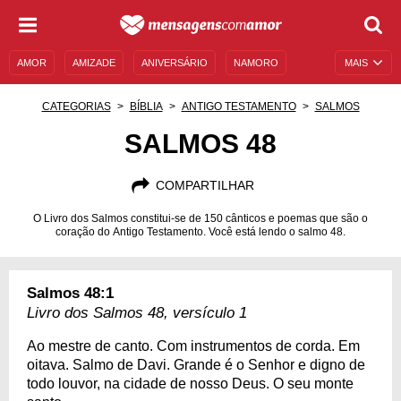
AMOR
AMIZADE
ANIVERSÁRIO
NAMORO
MAIS
SENTIMENTOS
LEGENDAS
DATAS ESPECIAIS
CATEGORIAS
BÍBLIA
ANTIGO TESTAMENTO
SALMOS
UNIVERSO FEMININO
AUTOAJUDA
DESCULPAS
SALMOS 48
MENSAGENS E FRASES
MENSAGENS DE ANIVERSÁRIO
COMPARTILHAR
ENTRETENIMENTO
FAMOSOS
BÍBLIA
O Livro dos Salmos constitui-se de 150 cânticos e poemas que são o
coração do Antigo Testamento. Você está lendo o salmo 48.
Salmos 48:1
Livro dos Salmos 48, versículo 1
Ao mestre de canto. Com instrumentos de corda. Em
oitava. Salmo de Davi. Grande é o Senhor e digno de
todo louvor, na cidade de nosso Deus. O seu monte