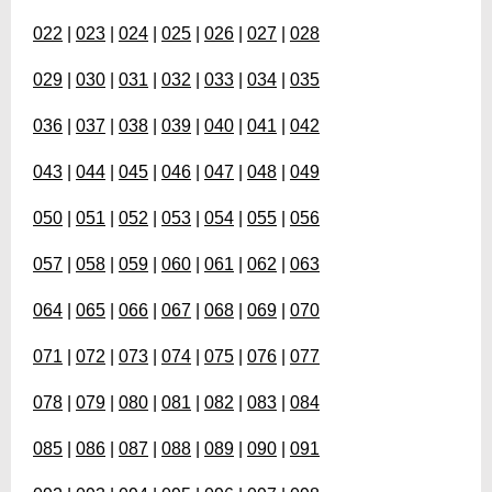
022
|
023
|
024
|
025
|
026
|
027
|
028
029
|
030
|
031
|
032
|
033
|
034
|
035
036
|
037
|
038
|
039
|
040
|
041
|
042
043
|
044
|
045
|
046
|
047
|
048
|
049
050
|
051
|
052
|
053
|
054
|
055
|
056
057
|
058
|
059
|
060
|
061
|
062
|
063
064
|
065
|
066
|
067
|
068
|
069
|
070
071
|
072
|
073
|
074
|
075
|
076
|
077
078
|
079
|
080
|
081
|
082
|
083
|
084
085
|
086
|
087
|
088
|
089
|
090
|
091