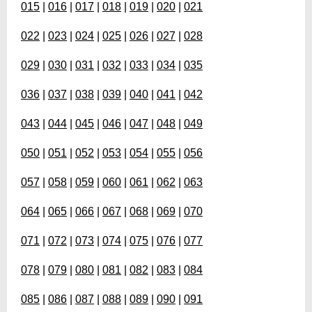
015
|
016
|
017
|
018
|
019
|
020
|
021
022
|
023
|
024
|
025
|
026
|
027
|
028
029
|
030
|
031
|
032
|
033
|
034
|
035
036
|
037
|
038
|
039
|
040
|
041
|
042
043
|
044
|
045
|
046
|
047
|
048
|
049
050
|
051
|
052
|
053
|
054
|
055
|
056
057
|
058
|
059
|
060
|
061
|
062
|
063
064
|
065
|
066
|
067
|
068
|
069
|
070
071
|
072
|
073
|
074
|
075
|
076
|
077
078
|
079
|
080
|
081
|
082
|
083
|
084
085
|
086
|
087
|
088
|
089
|
090
|
091