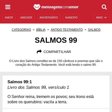
AMOR
AMIZADE
ANIVERSÁRIO
NAMORO
MAIS
SENTIMENTOS
LEGENDAS
DATAS ESPECIAIS
CATEGORIAS
BÍBLIA
ANTIGO TESTAMENTO
SALMOS
UNIVERSO FEMININO
AUTOAJUDA
DESCULPAS
SALMOS 99
MENSAGENS E FRASES
MENSAGENS DE ANIVERSÁRIO
COMPARTILHAR
ENTRETENIMENTO
FAMOSOS
BÍBLIA
O Livro dos Salmos constitui-se de 150 cânticos e poemas que são o
coração do Antigo Testamento. Você está lendo o salmo 99.
Salmos 99:1
Livro dos Salmos 99, versículo 1
O Senhor reina, tremem os povos; seu trono está
sobre os querubins: vacila a terra.