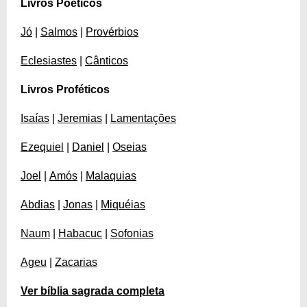
Livros Poéticos
Jó
|
Salmos
|
Provérbios
Eclesiastes
|
Cânticos
Livros Proféticos
Isaías
|
Jeremias
|
Lamentações
Ezequiel
|
Daniel
|
Oseias
Joel
|
Amós
|
Malaquias
Abdias
|
Jonas
|
Miquéias
Naum
|
Habacuc
|
Sofonias
Ageu
|
Zacarias
Ver bíblia sagrada completa