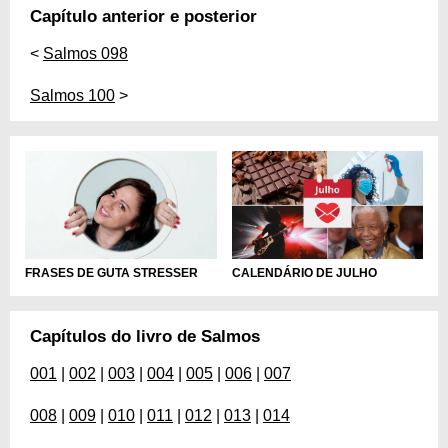
Capítulo anterior e posterior
<
Salmos 098
Salmos 100
>
CALENDÁRIO DE JULHO
FRASES DE GUTA STRESSER
Capítulos do livro de Salmos
001
|
002
|
003
|
004
|
005
|
006
|
007
008
|
009
|
010
|
011
|
012
|
013
|
014