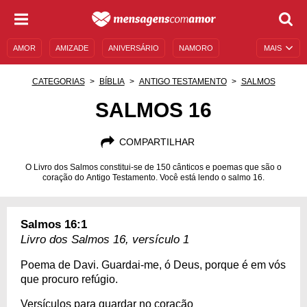
AMOR
AMIZADE
ANIVERSÁRIO
NAMORO
MAIS
SENTIMENTOS
LEGENDAS
DATAS ESPECIAIS
CATEGORIAS
BÍBLIA
ANTIGO TESTAMENTO
SALMOS
UNIVERSO FEMININO
AUTOAJUDA
DESCULPAS
SALMOS 16
MENSAGENS E FRASES
MENSAGENS DE ANIVERSÁRIO
COMPARTILHAR
ENTRETENIMENTO
FAMOSOS
BÍBLIA
O Livro dos Salmos constitui-se de 150 cânticos e poemas que são o
coração do Antigo Testamento. Você está lendo o salmo 16.
Salmos 16:1
Livro dos Salmos 16, versículo 1
Poema de Davi. Guardai-me, ó Deus, porque é em vós
que procuro refúgio.
Versículos para guardar no coração