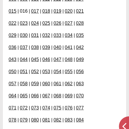
015
| 016 |
017
|
018
|
019
|
020
|
021
022
|
023
|
024
|
025
|
026
|
027
|
028
029
|
030
|
031
|
032
|
033
|
034
|
035
036
|
037
|
038
|
039
|
040
|
041
|
042
043
|
044
|
045
|
046
|
047
|
048
|
049
050
|
051
|
052
|
053
|
054
|
055
|
056
057
|
058
|
059
|
060
|
061
|
062
|
063
064
|
065
|
066
|
067
|
068
|
069
|
070
071
|
072
|
073
|
074
|
075
|
076
|
077
078
|
079
|
080
|
081
|
082
|
083
|
084