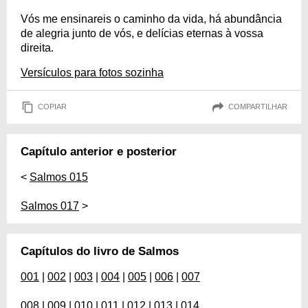
Vós me ensinareis o caminho da vida, há abundância
de alegria junto de vós, e delícias eternas à vossa
direita.
Versículos para fotos sozinha
COPIAR
COMPARTILHAR
Capítulo anterior e posterior
<
Salmos 015
Salmos 017
>
Capítulos do livro de Salmos
001
|
002
|
003
|
004
|
005
|
006
|
007
008
|
009
|
010
|
011
|
012
|
013
|
014