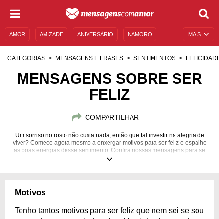
AMOR
AMIZADE
ANIVERSÁRIO
NAMORO
MAIS
SENTIMENTOS
LEGENDAS
DATAS ESPECIAIS
CATEGORIAS
MENSAGENS E FRASES
SENTIMENTOS
FELICIDAD
UNIVERSO FEMININO
AUTOAJUDA
DESCULPAS
MENSAGENS SOBRE SER
FELIZ
MENSAGENS E FRASES
MENSAGENS DE ANIVERSÁRIO
ENTRETENIMENTO
FAMOSOS
BÍBLIA
COMPARTILHAR
Um sorriso no rosto não custa nada, então que tal investir na alegria de
viver? Comece agora mesmo a enxergar motivos para ser feliz e espalhe
as boas energias desse sentimento! Confira nossas mensagens para se
inspirar e compartilhe!
Motivos
Tenho tantos motivos para ser feliz que nem sei se sou