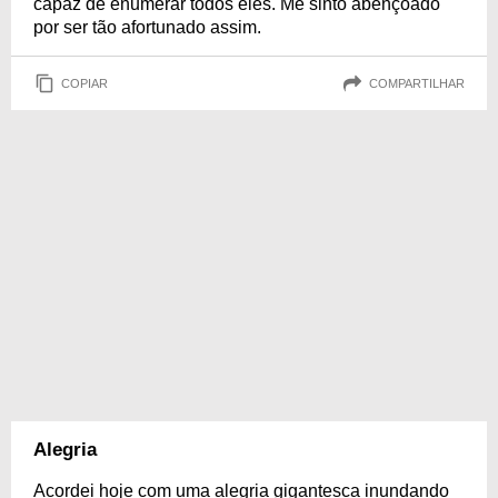
capaz de enumerar todos eles. Me sinto abençoado
por ser tão afortunado assim.
COPIAR
COMPARTILHAR
Alegria
Acordei hoje com uma alegria gigantesca inundando