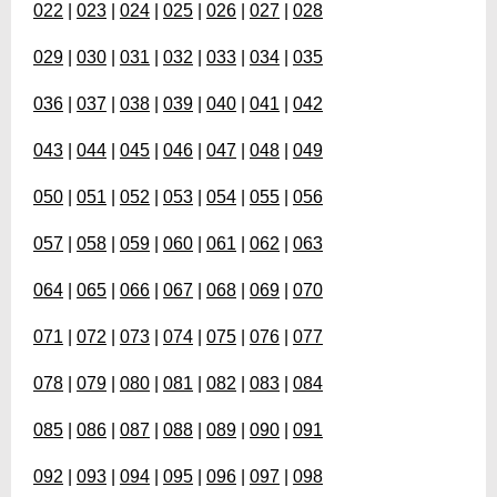
022
|
023
|
024
|
025
|
026
|
027
|
028
029
|
030
|
031
|
032
|
033
|
034
|
035
036
|
037
|
038
|
039
|
040
|
041
|
042
043
|
044
|
045
|
046
|
047
|
048
|
049
050
|
051
|
052
|
053
|
054
|
055
|
056
057
|
058
|
059
|
060
|
061
|
062
|
063
064
|
065
|
066
|
067
|
068
|
069
|
070
071
|
072
|
073
|
074
|
075
|
076
|
077
078
|
079
|
080
|
081
|
082
|
083
|
084
085
|
086
|
087
|
088
|
089
|
090
|
091
092
|
093
|
094
|
095
|
096
|
097
|
098