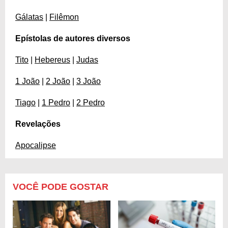
Gálatas
|
Filêmon
Epístolas de autores diversos
Tito
|
Hebereus
|
Judas
1 João
|
2 João
|
3 João
Tiago
|
1 Pedro
|
2 Pedro
Revelações
Apocalipse
VOCÊ PODE GOSTAR