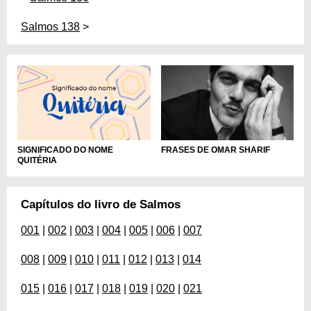
Salmos 138
>
SIGNIFICADO DO NOME
FRASES DE OMAR SHARIF
QUITÉRIA
Capítulos do livro de Salmos
001
|
002
|
003
|
004
|
005
|
006
|
007
008
|
009
|
010
|
011
|
012
|
013
|
014
015
|
016
|
017
|
018
|
019
|
020
|
021