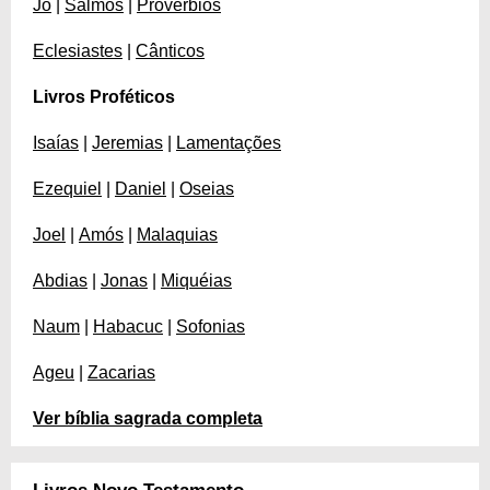
Jó
|
Salmos
|
Provérbios
Eclesiastes
|
Cânticos
Livros Proféticos
Isaías
|
Jeremias
|
Lamentações
Ezequiel
|
Daniel
|
Oseias
Joel
|
Amós
|
Malaquias
Abdias
|
Jonas
|
Miquéias
Naum
|
Habacuc
|
Sofonias
Ageu
|
Zacarias
Ver bíblia sagrada completa