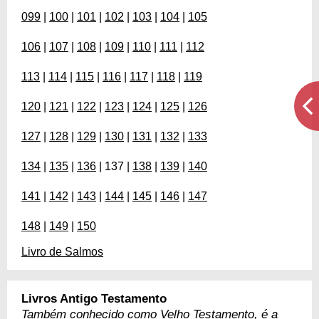
099
|
100
|
101
|
102
|
103
|
104
|
105
106
|
107
|
108
|
109
|
110
|
111
|
112
113
|
114
|
115
|
116
|
117
|
118
|
119
120
|
121
|
122
|
123
|
124
|
125
|
126
127
|
128
|
129
|
130
|
131
|
132
|
133
134
|
135
|
136
| 137 |
138
|
139
|
140
141
|
142
|
143
|
144
|
145
|
146
|
147
148
|
149
|
150
Livro de Salmos
Livros Antigo Testamento
Também conhecido como Velho Testamento, é a