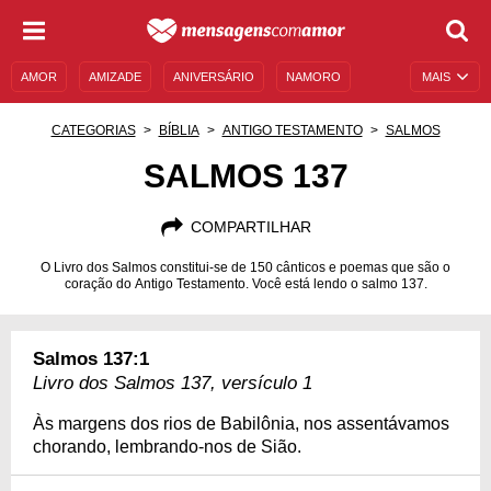
AMOR
AMIZADE
ANIVERSÁRIO
NAMORO
MAIS
SENTIMENTOS
LEGENDAS
DATAS ESPECIAIS
CATEGORIAS
BÍBLIA
ANTIGO TESTAMENTO
SALMOS
UNIVERSO FEMININO
AUTOAJUDA
DESCULPAS
SALMOS 137
MENSAGENS E FRASES
MENSAGENS DE ANIVERSÁRIO
COMPARTILHAR
ENTRETENIMENTO
FAMOSOS
BÍBLIA
O Livro dos Salmos constitui-se de 150 cânticos e poemas que são o
coração do Antigo Testamento. Você está lendo o salmo 137.
Salmos 137:1
Livro dos Salmos 137, versículo 1
Às margens dos rios de Babilônia, nos assentávamos
chorando, lembrando-nos de Sião.