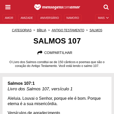
AMOR
AMIZADE
ANIVERSÁRIO
NAMORO
MAIS
SENTIMENTOS
LEGENDAS
DATAS ESPECIAIS
CATEGORIAS
BÍBLIA
ANTIGO TESTAMENTO
SALMOS
UNIVERSO FEMININO
AUTOAJUDA
DESCULPAS
SALMOS 107
MENSAGENS E FRASES
MENSAGENS DE ANIVERSÁRIO
COMPARTILHAR
ENTRETENIMENTO
FAMOSOS
BÍBLIA
O Livro dos Salmos constitui-se de 150 cânticos e poemas que são o
coração do Antigo Testamento. Você está lendo o salmo 107.
Salmos 107:1
Livro dos Salmos 107, versículo 1
Aleluia. Louvai o Senhor, porque ele é bom. Porque
eterna é a sua misericórdia.
Versículos de agradecimento