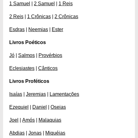
1 Samuel
|
2 Samuel
|
1 Reis
2 Reis
|
1 Crônicas
|
2 Crônicas
Esdras
|
Neemias
|
Ester
Livros Poéticos
Jó
|
Salmos
|
Provérbios
Eclesiastes
|
Cânticos
Livros Proféticos
Isaías
|
Jeremias
|
Lamentações
Ezequiel
|
Daniel
|
Oseias
Joel
|
Amós
|
Malaquias
Abdias
|
Jonas
|
Miquéias