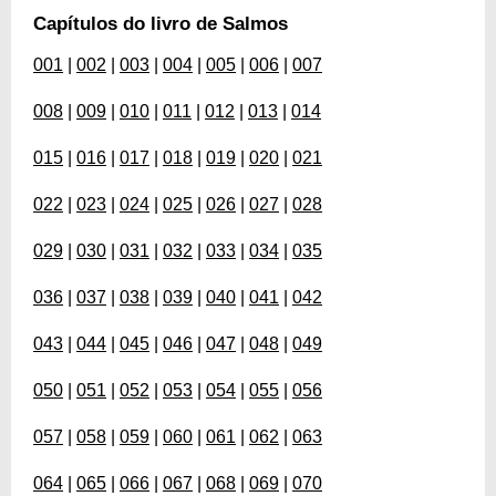
Capítulos do livro de Salmos
001
|
002
|
003
|
004
|
005
|
006
|
007
008
|
009
|
010
|
011
|
012
|
013
|
014
015
|
016
|
017
|
018
|
019
|
020
|
021
022
|
023
|
024
|
025
|
026
|
027
|
028
029
|
030
|
031
|
032
|
033
|
034
|
035
036
|
037
|
038
|
039
|
040
|
041
|
042
043
|
044
|
045
|
046
|
047
|
048
|
049
050
|
051
|
052
|
053
|
054
|
055
|
056
057
|
058
|
059
|
060
|
061
|
062
|
063
064
|
065
|
066
|
067
|
068
|
069
|
070