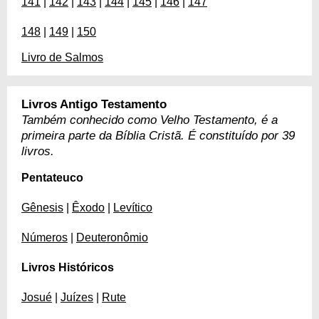
141
|
142
|
143
|
144
|
145
|
146
|
147
148
|
149
|
150
Livro de Salmos
Livros Antigo Testamento
Também conhecido como Velho Testamento, é a
primeira parte da Bíblia Cristã. É constituído por 39
livros.
Pentateuco
Gênesis
|
Êxodo
|
Levítico
Números
|
Deuteronômio
Livros Históricos
Josué
|
Juízes
|
Rute