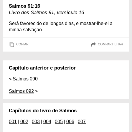
Salmos 91:16
Livro dos Salmos 91, versículo 16
Será favorecido de longos dias, e mostrar-lhe-ei a
minha salvação.
COPIAR
COMPARTILHAR
Capítulo anterior e posterior
<
Salmos 090
Salmos 092
>
Capítulos do livro de Salmos
001
|
002
|
003
|
004
|
005
|
006
|
007