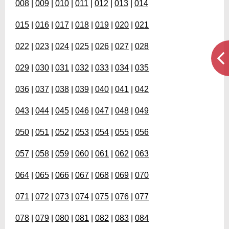
008
|
009
|
010
|
011
|
012
|
013
|
014
015
|
016
|
017
|
018
|
019
|
020
|
021
022
|
023
|
024
|
025
|
026
|
027
|
028
029
|
030
|
031
|
032
|
033
|
034
|
035
036
|
037
|
038
|
039
|
040
|
041
|
042
043
|
044
|
045
|
046
|
047
|
048
|
049
050
|
051
|
052
|
053
|
054
|
055
|
056
057
|
058
|
059
|
060
|
061
|
062
|
063
064
|
065
|
066
|
067
|
068
|
069
|
070
071
|
072
|
073
|
074
|
075
|
076
|
077
078
|
079
|
080
|
081
|
082
|
083
|
084