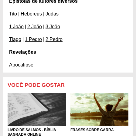
Epístolas de autores diversos
Tito
|
Hebereus
|
Judas
1 João
|
2 João
|
3 João
Tiago
|
1 Pedro
|
2 Pedro
Revelações
Apocalipse
VOCÊ PODE GOSTAR
LIVRO DE SALMOS - BÍBLIA
FRASES SOBRE GARRA
SAGRADA ONLINE