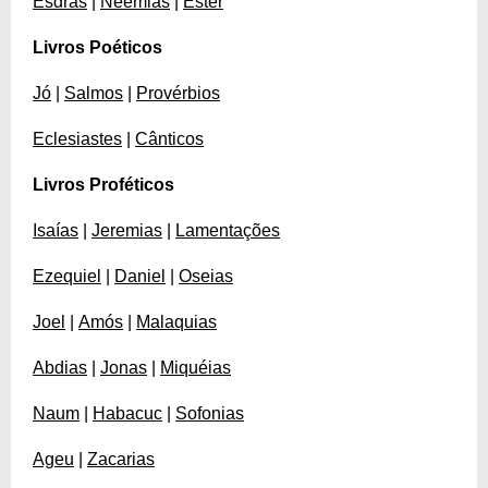
Esdras
|
Neemias
|
Ester
Livros Poéticos
Jó
|
Salmos
|
Provérbios
Eclesiastes
|
Cânticos
Livros Proféticos
Isaías
|
Jeremias
|
Lamentações
Ezequiel
|
Daniel
|
Oseias
Joel
|
Amós
|
Malaquias
Abdias
|
Jonas
|
Miquéias
Naum
|
Habacuc
|
Sofonias
Ageu
|
Zacarias