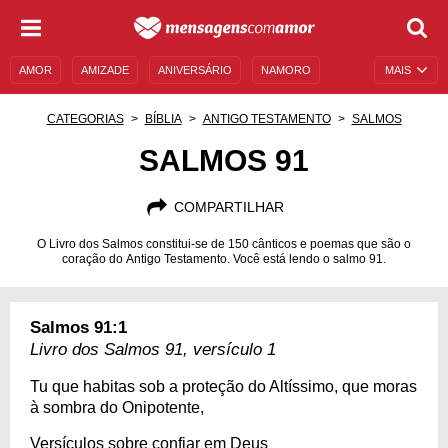
AMOR
AMIZADE
ANIVERSÁRIO
NAMORO
MAIS
SENTIMENTOS
LEGENDAS
DATAS ESPECIAIS
CATEGORIAS
BÍBLIA
ANTIGO TESTAMENTO
SALMOS
UNIVERSO FEMININO
AUTOAJUDA
DESCULPAS
SALMOS 91
MENSAGENS E FRASES
MENSAGENS DE ANIVERSÁRIO
COMPARTILHAR
ENTRETENIMENTO
FAMOSOS
BÍBLIA
O Livro dos Salmos constitui-se de 150 cânticos e poemas que são o
coração do Antigo Testamento. Você está lendo o salmo 91.
Salmos 91:1
Livro dos Salmos 91, versículo 1
Tu que habitas sob a proteção do Altíssimo, que moras
à sombra do Onipotente,
Versículos sobre confiar em Deus