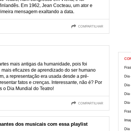
r finlandês. Em 1962, Jean Cocteau, um ator e
rimeira mensagem exaltando a data.
COMPARTILHAR
CO
rtes mais antigas da humanidade, pois foi
Fra
mais eficazes de aprendizado do ser humano
im, a representação era usada desde a pré-
Dia 
presentar fatos e crenças. Interessante, não é? Por
Dia
s o Dia Mundial do Teatro!
Dia 
Dia
COMPARTILHAR
Fra
Ima
ntes dos musicais com essa playlist
Dia