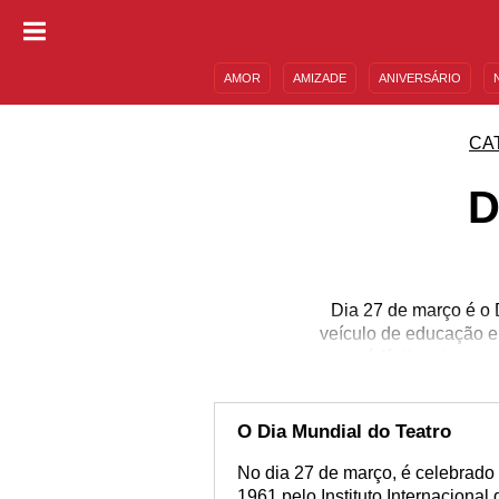
AMOR
AMIZADE
ANIVERSÁRIO
DESCULPAS
MENSAGENS E FRASES
CA
D
Dia 27 de março é o 
veículo de educação e
ator é fácil, pois, p
preparação. Iluminaçã
trabalhar duro para qu
celebrar os atores que
O Dia Mundial do Teatro
No dia 27 de março, é celebrado 
1961 pelo Instituto Internacional