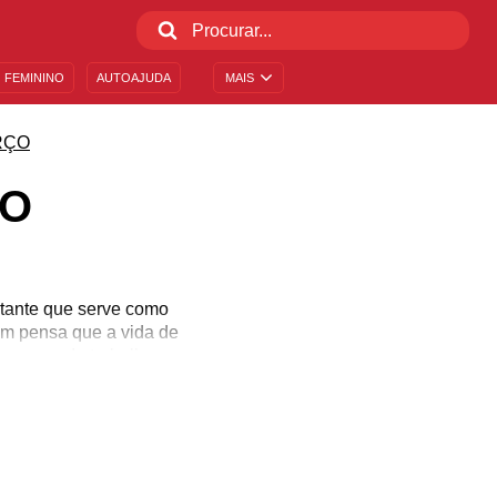
 FEMININO
AUTOAJUDA
MAIS
RÇO
RO
rtante que serve como
em pensa que a vida de
os meses de trabalho e
equipe inteira precisa
sa data tão importante,
 arte e essa profissão!