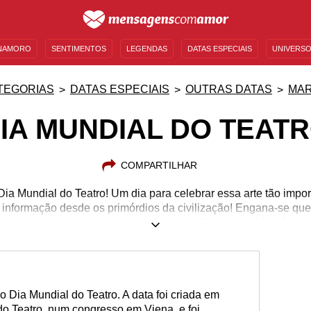
NAMORO
SENTIMENTOS
LEGENDAS
DATAS ESPECIAIS
UNIVERSO
MENSAGENS DE ANIVERSÁRIO
ENTRETENIMENTO
FAMOSOS
BÍBLIA
TEGORIAS
DATAS ESPECIAIS
OUTRAS DATAS
MA
IA MUNDIAL DO TEAT
COMPARTILHAR
Dia Mundial do Teatro! Um dia para celebrar essa arte tão impo
 informação desde os primórdios da civilização! Engana-se qu
ara que o resultado seja como o esperado, são necessários árdu
o, figurino, cenário, sonoplastia, trilha musical, direção... Uma 
e a mágica aconteça! Por isso nada mais justo que prestigiar es
 deram vida aos personagens que nos marcaram e valorizar essa
o Dia Mundial do Teatro. A data foi criada em
 do Teatro, num congresso em Viena, e foi