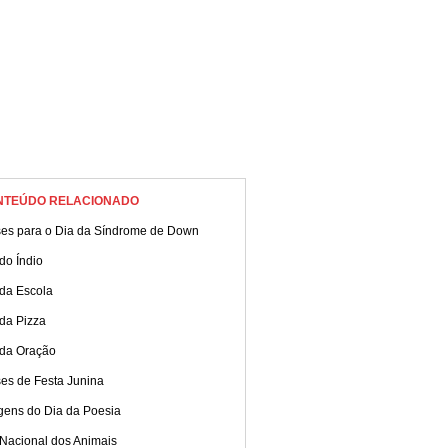
NTEÚDO RELACIONADO
ses para o Dia da Síndrome de Down
do Índio
 da Escola
da Pizza
 da Oração
ses de Festa Junina
gens do Dia da Poesia
 Nacional dos Animais