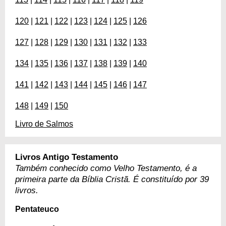
120
|
121
|
122
|
123
|
124
|
125
|
126
127
|
128
|
129
|
130
|
131
|
132
|
133
134
|
135
|
136
|
137
|
138
|
139
|
140
141
|
142
|
143
|
144
|
145
|
146
|
147
148
|
149
|
150
Livro de Salmos
Livros Antigo Testamento
Também conhecido como Velho Testamento, é a
primeira parte da Bíblia Cristã. É constituído por 39
livros.
Pentateuco