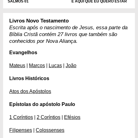
É AQUI QUE EU QUERO ESTAR
SALMOS 01
Livros Novo Testamento
Escrita após o nascimento de Jesus, essa parte da
Bíblia Cristã contém 27 livros que também são
conhecidos por Nova Aliança.
Evangelhos
Mateus
|
Marcos
|
Lucas
|
João
Livros Históricos
Atos dos Apóstolos
Epístolas do apóstolo Paulo
1 Coríntios
|
2 Coríntios
|
Efésios
Filipenses
|
Colossenses