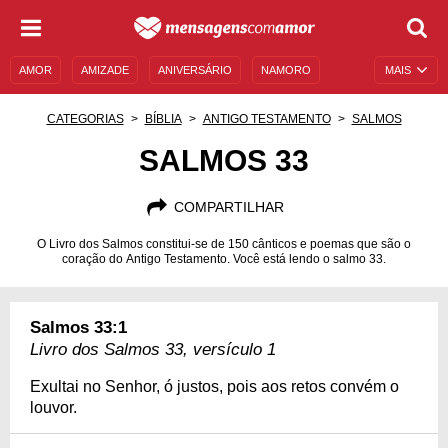
AMOR
AMIZADE
ANIVERSÁRIO
NAMORO
MAIS
SENTIMENTOS
LEGENDAS
DATAS ESPECIAIS
CATEGORIAS
BÍBLIA
ANTIGO TESTAMENTO
SALMOS
UNIVERSO FEMININO
AUTOAJUDA
DESCULPAS
SALMOS 33
MENSAGENS E FRASES
MENSAGENS DE ANIVERSÁRIO
COMPARTILHAR
ENTRETENIMENTO
FAMOSOS
BÍBLIA
O Livro dos Salmos constitui-se de 150 cânticos e poemas que são o
coração do Antigo Testamento. Você está lendo o salmo 33.
Salmos 33:1
Livro dos Salmos 33, versículo 1
Exultai no Senhor, ó justos, pois aos retos convém o
louvor.