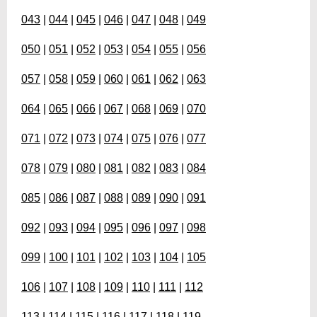
043
|
044
|
045
|
046
|
047
|
048
|
049
050
|
051
|
052
|
053
|
054
|
055
|
056
057
|
058
|
059
|
060
|
061
|
062
|
063
064
|
065
|
066
|
067
|
068
|
069
|
070
071
|
072
|
073
|
074
|
075
|
076
|
077
078
|
079
|
080
|
081
|
082
|
083
|
084
085
|
086
|
087
|
088
|
089
|
090
|
091
092
|
093
|
094
|
095
|
096
|
097
|
098
099
|
100
|
101
|
102
|
103
|
104
|
105
106
|
107
|
108
|
109
|
110
|
111
|
112
113
|
114
|
115
|
116
|
117
|
118
|
119