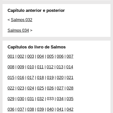
Capítulo anterior e posterior
<
Salmos 032
Salmos 034
>
Capítulos do livro de Salmos
001
|
002
|
003
|
004
|
005
|
006
|
007
008
|
009
|
010
|
011
|
012
|
013
|
014
015
|
016
|
017
|
018
|
019
|
020
|
021
022
|
023
|
024
|
025
|
026
|
027
|
028
029
|
030
|
031
|
032
| 033 |
034
|
035
036
|
037
|
038
|
039
|
040
|
041
|
042