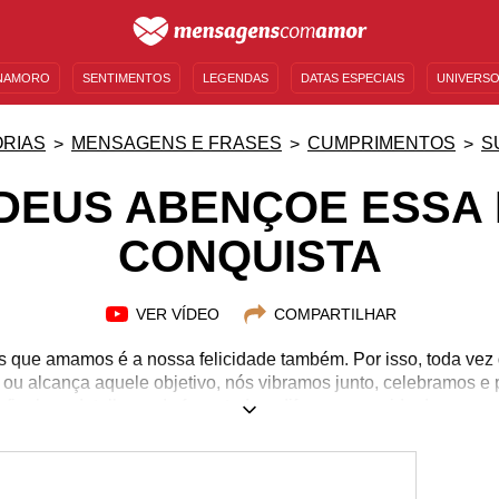
NAMORO
SENTIMENTOS
LEGENDAS
DATAS ESPECIAIS
UNIVERSO
MENSAGENS DE ANIVERSÁRIO
ENTRETENIMENTO
FAMOSOS
BÍBLIA
RIAS
MENSAGENS E FRASES
CUMPRIMENTOS
S
DEUS ABENÇOE ESSA
CONQUISTA
VER VÍDEO
COMPARTILHAR
es que amamos é a nossa felicidade também. Por isso, toda vez
 ou alcança aquele objetivo, nós vibramos junto, celebramos e
final um detalhe pode fazer toda a diferença na vida dos nosso
você estará sempre ali torcendo por ele, não importa a circunst
ização, olhe bem no fundo dos olhos de quem ama e diga: "
rque todos sabemos que o Senhor sempre dá o melhor para os fi