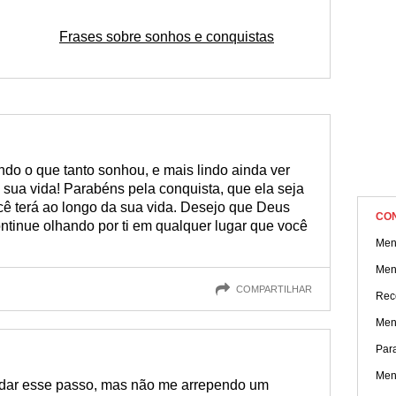
nsagem ideal e comemore essa vitória com essa pessoa ama
Frases sobre sonhos e conquistas
do o que tanto sonhou, e mais lindo ainda ver
sua vida! Parabéns pela conquista, que ela seja
ê terá ao longo da sua vida. Desejo que Deus
CO
ontinue olhando por ti em qualquer lugar que você
Men
Men
COMPARTILHAR
Rec
Men
Para
Men
il dar esse passo, mas não me arrependo um