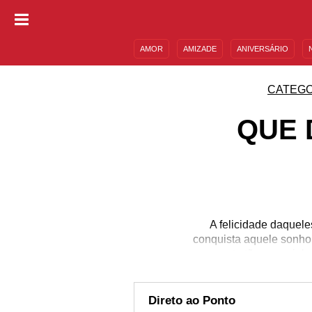
AMOR
AMIZADE
ANIVERSÁRIO
DESCULPAS
MENSAGENS E FRASES
CATEGO
QUE 
A felicidade daquel
conquista aquele sonho
momento tão especial, a
importante mostrar que 
mensagens de paraben
nova conquista", po
Direto ao Ponto