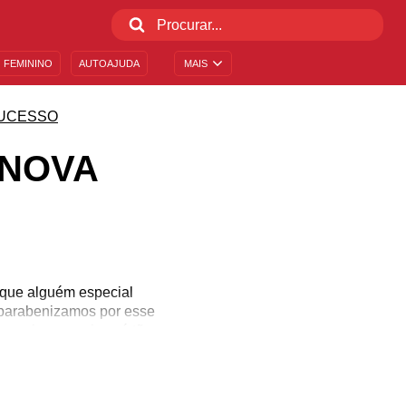
 FEMININO
AUTOAJUDA
MAIS
UCESSO
 NOVA
 que alguém especial
 parabenizamos por esse
s amigos, por isso é tão
ância. Confira as nossas
Que Deus abençoe essa
lhos seus. Escolha a