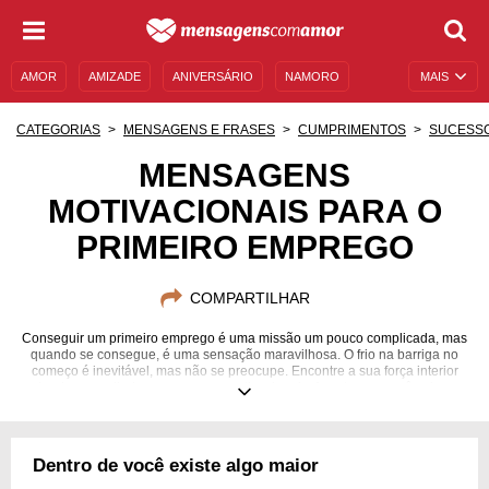
AMOR
AMIZADE
ANIVERSÁRIO
NAMORO
MAIS
SENTIMENTOS
LEGENDAS
DATAS ESPECIAIS
CATEGORIAS
MENSAGENS E FRASES
CUMPRIMENTOS
SUCESS
UNIVERSO FEMININO
AUTOAJUDA
DESCULPAS
MENSAGENS
MOTIVACIONAIS PARA O
MENSAGENS E FRASES
MENSAGENS DE ANIVERSÁRIO
PRIMEIRO EMPREGO
ENTRETENIMENTO
FAMOSOS
BÍBLIA
COMPARTILHAR
Conseguir um primeiro emprego é uma missão um pouco complicada, mas
quando se consegue, é uma sensação maravilhosa. O frio na barriga no
começo é inevitável, mas não se preocupe. Encontre a sua força interior
lendo essas lindas mensagens motivacionais. Aposto que você vai se
sentir bem melhor!
Dentro de você existe algo maior