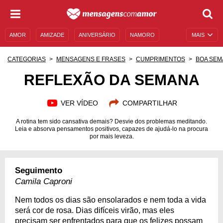
AMOR
AMIZADE
ANIVERSÁRIO
NAMORO
MAIS
SENTIMENTOS
LEGENDAS
DATAS ESPECIAIS
CATEGORIAS
MENSAGENS E FRASES
CUMPRIMENTOS
BOA SEM
UNIVERSO FEMININO
AUTOAJUDA
DESCULPAS
REFLEXÃO DA SEMANA
MENSAGENS E FRASES
MENSAGENS DE ANIVERSÁRIO
VER VÍDEO
COMPARTILHAR
ENTRETENIMENTO
FAMOSOS
BÍBLIA
A rotina tem sido cansativa demais? Desvie dos problemas meditando.
Leia e absorva pensamentos positivos, capazes de ajudá-lo na procura
por mais leveza.
Seguimento
Camila Caproni
Nem todos os dias são ensolarados e nem toda a vida
será cor de rosa. Dias difíceis virão, mas eles
precisam ser enfrentados para que os felizes possam