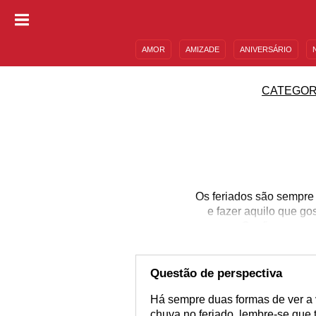
AMOR
AMIZADE
ANIVERSÁRIO
DESCULPAS
MENSAGENS E FRASES
CATEGOR
Os feriados são sempre
e fazer aquilo que go
Confira nossas
Questão de perspectiva
Há sempre duas formas de ver a 
chuva no feriado, lembre-se que