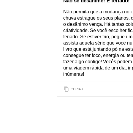
Não se desanime! É feriado!
Não permita que a mudança no cl
chuva estrague os seus planos, q
o desânimo vença. Há tantas cois
criatividade. Se você escolher f
feriado. Se estiver frio, pegue 
assista aquela série que você nu
livro que está juntando pó na est
consegue ter foco, energia ou t
fazer algo contigo! Vocês podem s
uma viagem rápida de um dia, i
inúmeras!
COPIAR