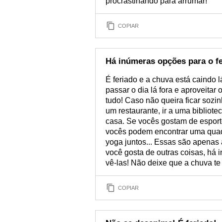
procrastinando para arrumar!
COPIAR
Há inúmeras opções para o fer
É feriado e a chuva está caindo lá
passar o dia lá fora e aproveitar
tudo! Caso não queira ficar sozin
um restaurante, ir a uma bibliot
casa. Se vocês gostam de espor
vocês podem encontrar uma quadra
yoga juntos... Essas são apenas
você gosta de outras coisas, há
vê-las! Não deixe que a chuva te 
COPIAR