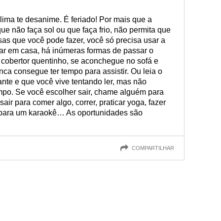
ima te desanime. É feriado! Por mais que a
ue não faça sol ou que faça frio, não permita que
as que você pode fazer, você só precisa usar a
icar em casa, há inúmeras formas de passar o
um cobertor quentinho, se aconchegue no sofá e
nca consegue ter tempo para assistir. Ou leia o
ante e que você vive tentando ler, mas não
empo. Se você escolher sair, chame alguém para
air para comer algo, correr, praticar yoga, fazer
r para um karaokê… As oportunidades são
COMPARTILHAR