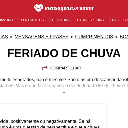
NAMORO
SENTIMENTOS
LEGENDAS
DATAS ESPECIAIS
UNIVERSO
MENSAGENS DE ANIVERSÁRIO
ENTRETENIMENTO
FAMOSOS
BÍBLIA
IAS
MENSAGENS E FRASES
CUMPRIMENTOS
BO
FERIADO DE CHUVA
COMPARTILHAR
 muito esperados, não é mesmo? São dias pra descansar da roti
stamos! Mas o que fazer quando o dia do feriado for de chuva
 dicas e inspirações pra aproveitar o descanso mesmo nos dia
vida: positivamente ou negativamente. Se há
 tudo é uma questão de perspectiva e que a chuva