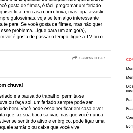
ocê gosta de filmes, é fácil programar um feriado
uiser ficar em casa com chuva, mas topa assistir
mpre guloseimas, veja se tem algo interessante
a te pare! Se você gosta de filmes, mas não quer
er esse problema. Ligue para um amigo(a),
 você gosta de passar o tempo, ligue a TV ou o
COMPARTILHAR
CO
Men
Men
om chuva!
Dica
cas
feriado e a pausa do trabalho, permita-se
Fra
huva ou faça sol, um feriado sempre pode ser
, tudo bem. Você pode escolher ficar em casa e ver
Fra
ita que faz sua boca salivar, mas que você nunca
Cois
tiver se sentindo ativo e enérgico, pode ligar uma
Bom
aquele armário ou caixa que você vive