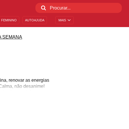
 FEMININO
AUTOAJUDA
MAIS
A SEMANA
na, renovar as energias
? Calma, não desanime!
s de chuvarada!