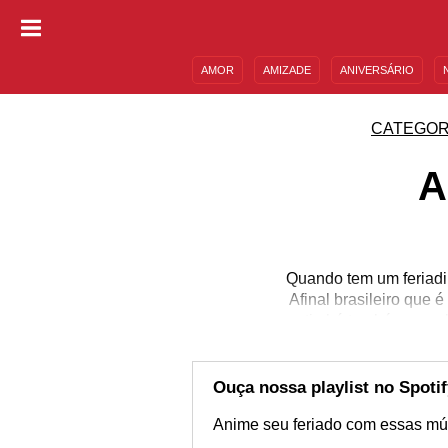
AMOR
AMIZADE
ANIVERSÁRIO
DESCULPAS
MENSAGENS E FRASES
CATEGOR
A
Quando tem um feriadi
Afinal brasileiro que é
curtir; há também aque
vez ou outra em que fa
a sua animação para o f
ao máximo os seus me
Ouça nossa playlist no Spotif
Anime seu feriado com essas mús