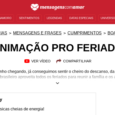
NAMORO
SENTIMENTOS
LEGENDAS
DATAS ESPECIAIS
UNIVERSO
MENSAGENS DE ANIVERSÁRIO
ENTRETENIMENTO
FAMOSOS
BÍBLIA
IAS
MENSAGENS E FRASES
CUMPRIMENTOS
BO
NIMAÇÃO PRO FERIA
VER VÍDEO
COMPARTILHAR
nho chegando, já conseguimos sentir o cheiro do descanso, da 
 brasileiro aproveita todos os feriados para reunir a família e o
les que optam pelo sossego em casa com sua série favorita. 
lta animação, não é mesmo? Mas não se preocupe, porque nós e
eriado. Inspire-se com nossas mensagens e encontre o ânimo de
recidos dias de descanso. Separe o sonzinho e coloca o refri 
y
feriado já vai começar!
icas cheias de energia!