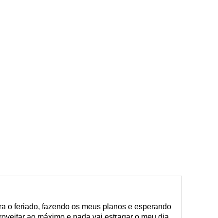
ra o feriado, fazendo os meus planos e esperando
oveitar ao máximo e nada vai estragar o meu dia.