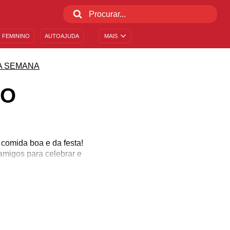
 FEMININO
AUTOAJUDA
MAIS
A SEMANA
DO
comida boa e da festa!
s amigos para celebrar e
Porém sempre tem aquela
stamos aqui para salvar
 que precisa para curtir
na geladeira porque o