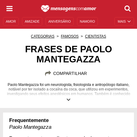
AMOR
AMIZADE
ANIVERSÁRIO
NAMORO
MAIS
SENTIMENTOS
LEGENDAS
DATAS ESPECIAIS
CATEGORIAS
FAMOSOS
CIENTISTAS
UNIVERSO FEMININO
AUTOAJUDA
DESCULPAS
FRASES DE PAOLO
MANTEGAZZA
MENSAGENS E FRASES
MENSAGENS DE ANIVERSÁRIO
ENTRETENIMENTO
FAMOSOS
BÍBLIA
COMPARTILHAR
Paolo Mantegazza foi um neurologista, fisiologista e antropólogo italiano,
notável por ter isolado a cocaína da coca, que utilizou em experimentos,
investigando seus efeitos anestésicos em humanos. Também é conhecido
como escritor de ficção.
31/10/1831
28/08/1910
Frequentemente
Paolo Mantegazza