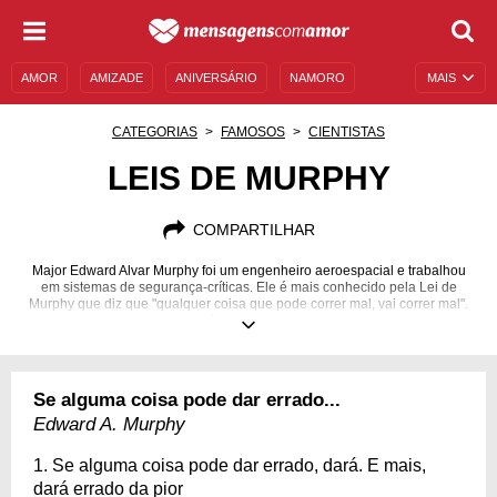
AMOR
AMIZADE
ANIVERSÁRIO
NAMORO
MAIS
SENTIMENTOS
LEGENDAS
DATAS ESPECIAIS
CATEGORIAS
FAMOSOS
CIENTISTAS
UNIVERSO FEMININO
AUTOAJUDA
DESCULPAS
LEIS DE MURPHY
MENSAGENS E FRASES
MENSAGENS DE ANIVERSÁRIO
COMPARTILHAR
ENTRETENIMENTO
FAMOSOS
BÍBLIA
Major Edward Alvar Murphy foi um engenheiro aeroespacial e trabalhou
em sistemas de segurança-críticas. Ele é mais conhecido pela Lei de
Murphy que diz que "qualquer coisa que pode correr mal, vai correr mal".
Você acredita nisso?
Se alguma coisa pode dar errado...
Edward A. Murphy
1. Se alguma coisa pode dar errado, dará. E mais,
dará errado da pior