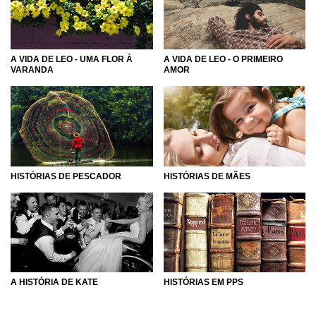
podemos explorar e incentivar nosso cérebro a sempre
trabalhar cada vez mais, e assim nos tornarmos pessoas
mais pró-ativas e com mentes mais abertas!
A VIDA DE LEO - UMA FLOR À
A VIDA DE LEO - O PRIMEIRO
Aproveite todos os benefícios das histórias desde já e faça
VARANDA
AMOR
com que a leitura seja um hábito frequente em sua vida.
Quando damos asas à imaginação, expandimos também o
conhecimento!
HISTÓRIAS DE PESCADOR
HISTÓRIAS DE MÃES
A HISTÓRIA DE KATE
HISTÓRIAS EM PPS