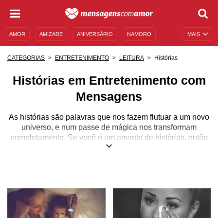
AMOR
AMIZADE
ANIVERSÁRIO
NAMORO
MAIS
SENTIMENTOS
LEGENDAS
DATAS ESPECIAIS
Histórias
CATEGORIAS
ENTRETENIMENTO
LEITURA
UNIVERSO FEMININO
AUTOAJUDA
DESCULPAS
Histórias em Entretenimento com
MENSAGENS E FRASES
MENSAGENS DE ANIVERSÁRIO
Mensagens
ENTRETENIMENTO
FAMOSOS
BÍBLIA
As histórias são palavras que nos fazem flutuar a um novo
universo, e num passe de mágica nos transformam
completamente. Se você é um amante de histórias, então
está no lugar certo! Aqui você poderá encontrar as mais
diversas histórias, tanto para se entreter, quanto para se
inspirar, para ler com as crianças, para se emocionar…
Independentemente de qual gênero você esteja buscando,
nós podemos te ajudar!
Então, venha embarcar nessa viagem rumo a um mundo