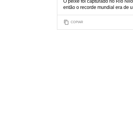
O peixe foi capturado no Rio Nil
então o recorde mundial era de 
COPIAR