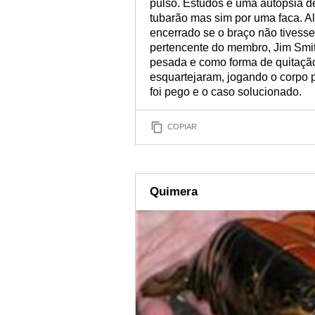
pulso. Estudos e uma autópsia d
tubarão mas sim por uma faca. Al
encerrado se o braço não tivess
pertencente do membro, Jim Smit
pesada e como forma de quitação
esquartejaram, jogando o corpo 
foi pego e o caso solucionado.
COPIAR
Quimera