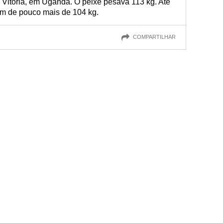
o Vitória, em Uganda. O peixe pesava 113 kg. Até
um de pouco mais de 104 kg.
COMPARTILHAR