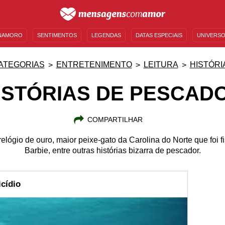
NAMORO
SENTIMENTOS
LEGENDAS
DATAS ESPECIAIS
UNIVERSO
MENSAGENS DE ANIVERSÁRIO
ENTRETENIMENTO
FAMOSOS
BÍBLIA
ATEGORIAS
ENTRETENIMENTO
LEITURA
HISTÓRI
ISTÓRIAS DE PESCAD
COMPARTILHAR
elógio de ouro, maior peixe-gato da Carolina do Norte que foi 
Barbie, entre outras histórias bizarra de pescador.
cídio