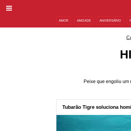
AMOR
AMIZADE
ANIVERSÁRIO
DESCULPAS
MENSAGENS E FRASES
C
H
Peixe que engoliu um r
Tubarão Tigre soluciona homi