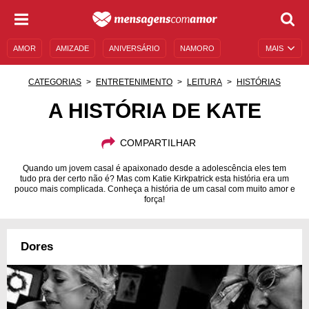
AMOR
AMIZADE
ANIVERSÁRIO
NAMORO
MAIS
SENTIMENTOS
LEGENDAS
DATAS ESPECIAIS
CATEGORIAS
ENTRETENIMENTO
LEITURA
HISTÓRIAS
UNIVERSO FEMININO
AUTOAJUDA
DESCULPAS
A HISTÓRIA DE KATE
MENSAGENS E FRASES
MENSAGENS DE ANIVERSÁRIO
COMPARTILHAR
ENTRETENIMENTO
FAMOSOS
BÍBLIA
Quando um jovem casal é apaixonado desde a adolescência eles tem
tudo pra der certo não é? Mas com Katie Kirkpatrick esta história era um
pouco mais complicada. Conheça a história de um casal com muito amor e
força!
Dores