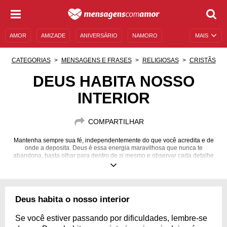
AMOR
AMIZADE
ANIVERSÁRIO
NAMORO
MAIS
SENTIMENTOS
LEGENDAS
DATAS ESPECIAIS
CATEGORIAS
MENSAGENS E FRASES
RELIGIOSAS
CRISTÃS
UNIVERSO FEMININO
AUTOAJUDA
DESCULPAS
DEUS HABITA NOSSO
INTERIOR
MENSAGENS E FRASES
MENSAGENS DE ANIVERSÁRIO
ENTRETENIMENTO
FAMOSOS
BÍBLIA
COMPARTILHAR
Mantenha sempre sua fé, independentemente do que você acredita e de
onde a deposita. Deus é essa energia maravilhosa que nunca te
abandona, basta olhar para dentro de si mesmo e observar cada detalhe
da sua vida. Certamente você encontrar o Senhor!
Deus habita o nosso interior
Se você estiver passando por dificuldades, lembre-se