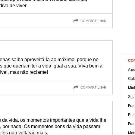
iva de viver.
COMPARTILHAR
enas saiba aproveitá-la ao máximo, porque no
CO
 que queriam ter a vida igual a sua. Viva bem a
A g
ível, mas não reclame!
Caf
COMPARTILHAR
Min
Seja
Fra
Eu 
s da vida, os momentos importantes que a vida lhe
Fra
, por nada. Os momentos bons da vida passam
eles não voltarão mais.
Men