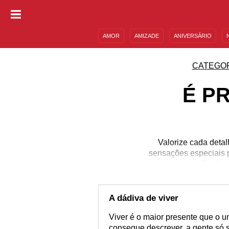
AMOR
AMIZADE
ANIVERSÁRIO
DESCULPAS
MENSAGENS E FRASES
CATEGO
É P
Valorize cada detal
sensações especiais p
muito difícil f
A dádiva de viver
Viver é o maior presente que o u
consegue descrever, a gente só 