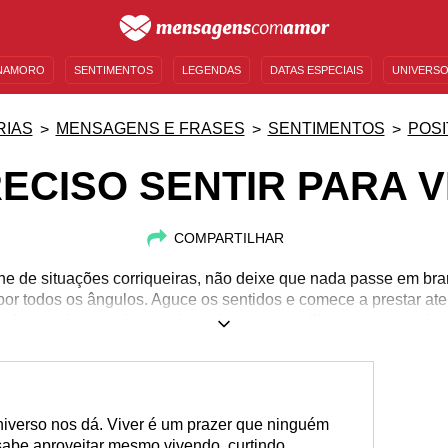
NAMORO
SENTIMENTOS
LEGENDAS
DATAS ESPECIAIS
UNIVERSO
MENSAGENS DE ANIVERSÁRIO
ENTRETENIMENTO
FAMOSOS
BÍBLIA
RIAS
MENSAGENS E FRASES
SENTIMENTOS
POSI
RECISO SENTIR PARA V
COMPARTILHAR
he de situações corriqueiras, não deixe que nada passe em bran
or todos os ângulos. Aguce os sentidos e comece a prestar at
icar deprimido quando se sabe todas as maravilhas que nos rode
niverso nos dá. Viver é um prazer que ninguém
sabe aproveitar mesmo vivendo, curtindo,