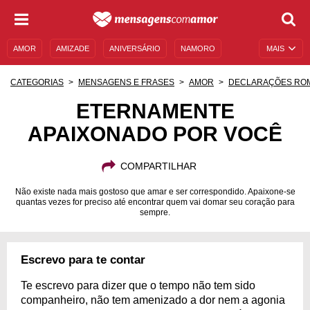
AMOR
AMIZADE
ANIVERSÁRIO
NAMORO
MAIS
SENTIMENTOS
LEGENDAS
DATAS ESPECIAIS
CATEGORIAS
MENSAGENS E FRASES
AMOR
DECLARAÇÕES RO
UNIVERSO FEMININO
AUTOAJUDA
DESCULPAS
ETERNAMENTE
APAIXONADO POR VOCÊ
MENSAGENS E FRASES
MENSAGENS DE ANIVERSÁRIO
ENTRETENIMENTO
FAMOSOS
BÍBLIA
COMPARTILHAR
Não existe nada mais gostoso que amar e ser correspondido. Apaixone-se
quantas vezes for preciso até encontrar quem vai domar seu coração para
sempre.
Escrevo para te contar
Te escrevo para dizer que o tempo não tem sido
companheiro, não tem amenizado a dor nem a agonia