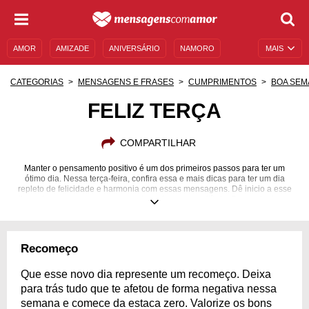
AMOR
AMIZADE
ANIVERSÁRIO
NAMORO
MAIS
SENTIMENTOS
LEGENDAS
DATAS ESPECIAIS
CATEGORIAS
MENSAGENS E FRASES
CUMPRIMENTOS
BOA SEM
UNIVERSO FEMININO
AUTOAJUDA
DESCULPAS
FELIZ TERÇA
MENSAGENS E FRASES
MENSAGENS DE ANIVERSÁRIO
COMPARTILHAR
ENTRETENIMENTO
FAMOSOS
BÍBLIA
Manter o pensamento positivo é um dos primeiros passos para ter um
ótimo dia. Nessa terça-feira, confira essa e mais dicas para ter um dia
repleto de felicidade e harmonia com essas mensagens. Dê inicio a esse
dia poderoso com o corpo, a mente e alma em equilíbrio. Se mantenha ao
lado das pessoas que te amam e apoiam e compartilhe essa positividade
com elas. Torne não só seu dia mais feliz, mas também o das pessoas à
sua volta. Adquira hábitos simples e modifique seu dia e sua vida
profundamente. Nessa terça-feira, acorde determinado a ser feliz e
Recomeço
contagiar às pessoas com esse sentimento! Compartilhe essas
mensagens de feliz terça!
Que esse novo dia represente um recomeço. Deixa
para trás tudo que te afetou de forma negativa nessa
semana e comece da estaca zero. Valorize os bons