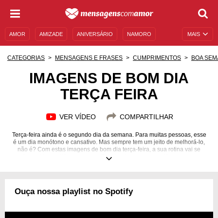
AMOR
AMIZADE
ANIVERSÁRIO
NAMORO
MAIS
SENTIMENTOS
LEGENDAS
DATAS ESPECIAIS
CATEGORIAS
MENSAGENS E FRASES
CUMPRIMENTOS
BOA SEM
UNIVERSO FEMININO
AUTOAJUDA
DESCULPAS
IMAGENS DE BOM DIA
TERÇA FEIRA
MENSAGENS E FRASES
MENSAGENS DE ANIVERSÁRIO
ENTRETENIMENTO
FAMOSOS
BÍBLIA
VER VÍDEO
COMPARTILHAR
Terça-feira ainda é o segundo dia da semana. Para muitas pessoas, esse
é um dia monótono e cansativo. Mas sempre tem um jeito de melhorá-lo,
não é? Com estas imagens de bom dia terça-feira, a sua rotina vai se
transformar! Use o Whatsapp ou o Facebook para compartilhar mensagens
incríveis, que vão dar um estímulo especial para aguentar a semana com
muita força, com muita energia e com muito vigor! Aproveite todos os
benefícios que essas imagens podem trazer para você e para as pessoas
com quem você conversa diariamente! Mostre que a terça-feira pode ser
Ouça nossa playlist no Spotify
um dia especial, cheio de diversão, trabalho, lazer e amor!